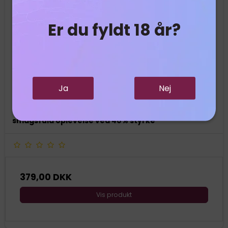
Er du fyldt 18 år?
Maxime Trijol VSOP - Grand Classic - 40%
Maxime Trijol
867
Ja
Nej
En fornem blanding af håndværk og tradition, hvor
Maxime Trijol VSOP leverer en velafbalanceret og
smagsfuld oplevelse ved 40% styrke
379,00 DKK
Vis produkt