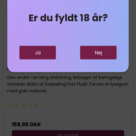
Er du fyldt 18 år?
Sparkling tea blå organic 75cl
BLÅ starter med fine aromaer af jasmin, kamille og et
Ja
Nej
strejf af citrus. Derefter følger en rund smag fra det
omhyggelige udvalg af hvide teer og ledsaget af god
kompleksitet og dybde fra de grønne teer.
Den ender i en lang afslutning, ledsaget af behagelige
tanniner skabt af Darjeeling First Flush. Farven er lysegrøn
med gule nuancer.
159,95 DKK
Vis produkt