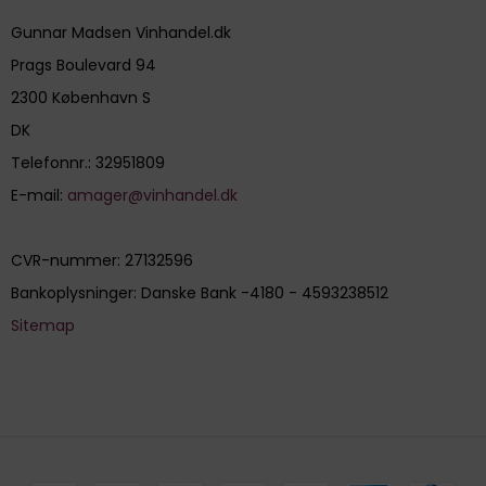
Gunnar Madsen Vinhandel.dk
Prags Boulevard 94
2300 København S
DK
Telefonnr.
:
32951809
E-mail
:
amager@vinhandel.dk
CVR-nummer
:
27132596
Bankoplysninger
:
Danske Bank -4180 - 4593238512
Sitemap