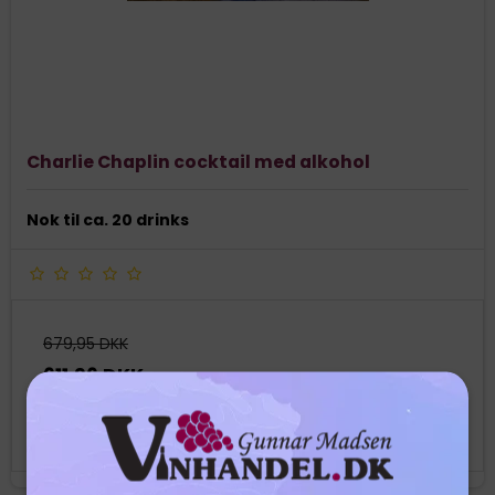
Charlie Chaplin cocktail med alkohol
Nok til ca. 20 drinks
679,95 DKK
611,96 DKK
Vis produkt