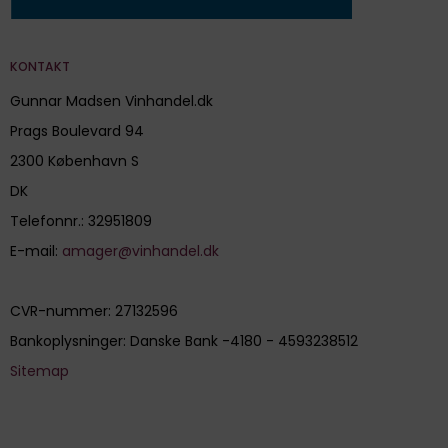
KONTAKT
Gunnar Madsen Vinhandel.dk
Prags Boulevard 94
2300 København S
DK
Telefonnr.
:
32951809
E-mail
:
amager@vinhandel.dk
CVR-nummer
:
27132596
Bankoplysninger
:
Danske Bank -4180 - 4593238512
Sitemap