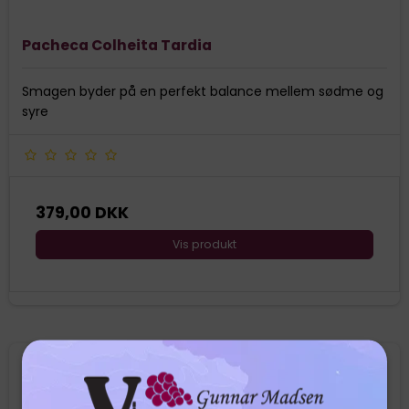
Pacheca Colheita Tardia
Smagen byder på en perfekt balance mellem sødme og
syre
379,00 DKK
Vis produkt