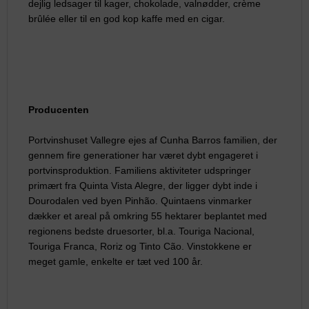
dejlig ledsager til kager, chokolade, valnødder, crème
brûlée eller til en god kop kaffe med en cigar.
Producenten
Portvinshuset Vallegre ejes af Cunha Barros familien, der
gennem fire generationer har været dybt engageret i
portvinsproduktion. Familiens aktiviteter udspringer
primært fra Quinta Vista Alegre, der ligger dybt inde i
Dourodalen ved byen Pinhão. Quintaens vinmarker
dækker et areal på omkring 55 hektarer beplantet med
regionens bedste druesorter, bl.a. Touriga Nacional,
Touriga Franca, Roriz og Tinto Cão. Vinstokkene er
meget gamle, enkelte er tæt ved 100 år.