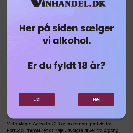
Her på siden sælger
vi alkohol.
Er du fyldt 18 år?
Ja
Nej
Vista Alegra Colheita 2013
Vista Alegre Colheita 2013 er en fornem portvin fra
Portugal, fremstillet af nøje udvalgte druer fra årgang