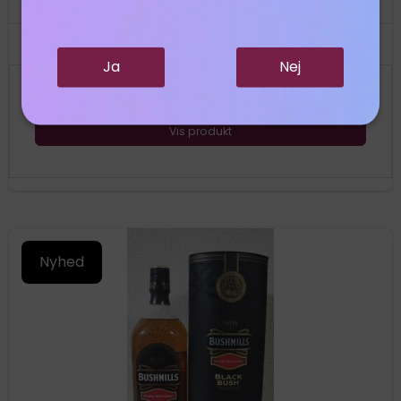
Hyde No.4 President's Cask
Ja
Nej
450,00 DKK
Vis produkt
Nyhed