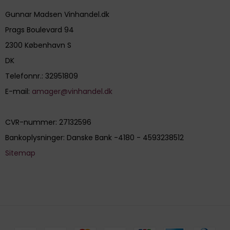
Gunnar Madsen Vinhandel.dk
Prags Boulevard 94
2300 København S
DK
Telefonnr.
:
32951809
E-mail
:
amager@vinhandel.dk
CVR-nummer
:
27132596
Bankoplysninger
:
Danske Bank -4180 - 4593238512
Sitemap