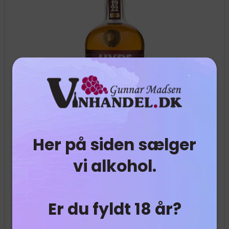
Her på siden sælger
vi alkohol.
Er du fyldt 18 år?
Hyde - 4# - Rum Finsih