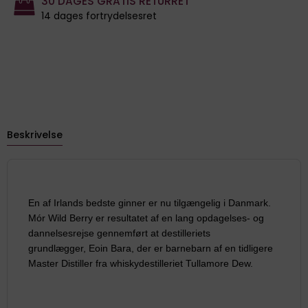
30 DAGES GRATIS RETURRET
14 dages fortrydelsesret
Beskrivelse
En af Irlands bedste ginner er nu tilgængelig i Danmark.
Mór Wild Berry er resultatet af en lang opdagelses- og
dannelsesrejse gennemført at destilleriets
grundlægger, Eoin Bara, der er barnebarn af en tidligere
Master Distiller fra whiskydestilleriet Tullamore Dew.