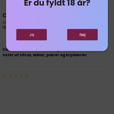
Er du fyldt 18 år?
Calle 23 Blanco Tequila - 40%
Calle 23
19756
Ja
Nej
Calle 23 Blanco er en 100% agave tequila med lette
noter af citrus, æbler, pærer og krydderier