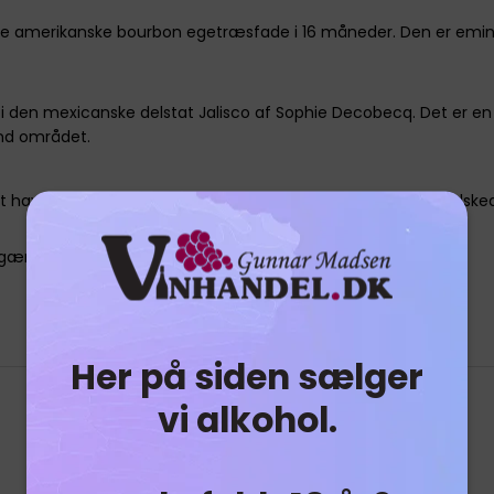
ide amerikanske bourbon egetræsfade i 16 måneder. Den er emine
i den mexicanske delstat Jalisco af Sophie Decobecq. Det er en Hi
nd området.
 have været ansvarlig for agaveproduktion i Sydafrika, forelsked
 gær og gæringsprocessen i produktionen af tequilaen.
Her på siden sælger
vi alkohol.
Relaterede produkter