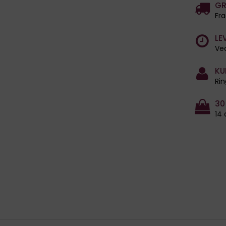
GR
Fra
LE
Ved
KU
Rin
30
14 