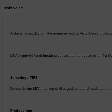
Beskrivelse
A star is born....Det er ikke nogen nyhed, at Vista Alegre produc
LBV er portvin fra ét høstår produceret af de bedste druer fra Q
Serverings-TIPS
Denne dejlige LBV er velegnet til et godt ostebord med stærke os
Producenten