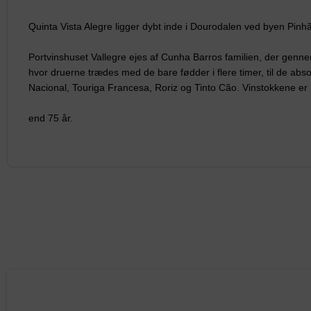
Quinta Vista Alegre ligger dybt inde i Dourodalen ved byen Pinh
Portvinshuset Vallegre ejes af Cunha Barros familien, der genn
hvor druerne
trædes med de bare fødder i flere timer, til de abs
Nacional, Touriga
Francesa, Roriz og Tinto Cão.
Vinstokkene er
end 75 år.