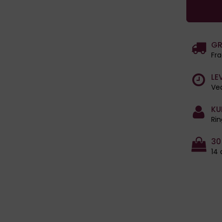
GR
Fra
LE
Ved
KU
Rin
30
14 