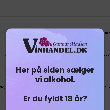
erer en lækker LBV - Og 2017 er fantastisk. En topklasse LBV fra Vista 
uinta Vista Alegres marker. LBV skal tappes efter en fadlagringsperiode
Her på siden sælger
vi alkohol.
te, til søde desserter eller blot som et godt glas efter en god middag
Er du fyldt 18 år?