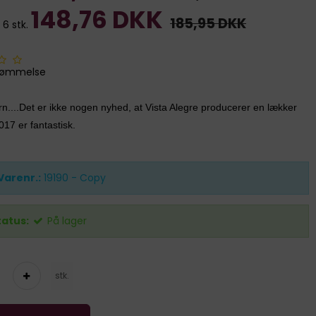
148,76 DKK
185,95 DKK
 6 stk.
dømmelse
orn....Det er ikke nogen nyhed, at Vista Alegre producerer en lækker
17 er fantastisk.
Varenr.:
19190 - Copy
tatus:
På lager
stk.