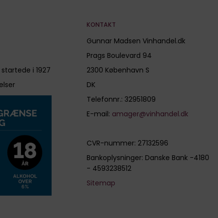
KONTAKT
Gunnar Madsen Vinhandel.dk
Prags Boulevard 94
 startede i 1927
2300 København S
elser
DK
Telefonnr.
:
32951809
E-mail
:
amager@vinhandel.dk
CVR-nummer
:
27132596
Bankoplysninger
:
Danske Bank -4180
- 4593238512
Sitemap