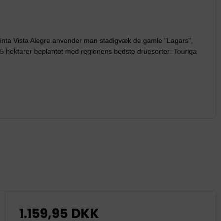
uinta
Vista Alegre anvender man stadigvæk de gamle "Lagars",
55 hektarer
beplantet med regionens bedste druesorter: Touriga
1.159,95 DKK