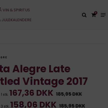
Å VIN & SPIRITUS
0
& JULEKALENDERE
ta Alegre Late
tled Vintage 2017
167,36 DKK
185,95 DKK
1 stk.
158,06 DKK
185,95 DKK
 3 stk.