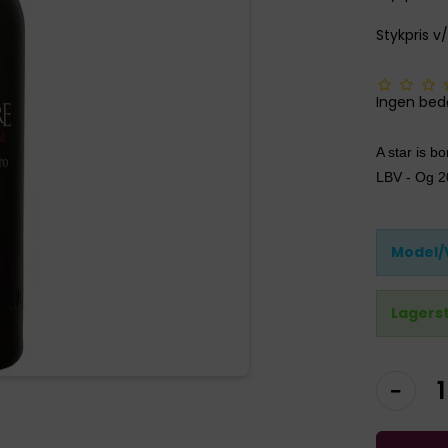
Stykpris v/
Ingen be
A star is b
LBV - Og 20
Model/
Lagers