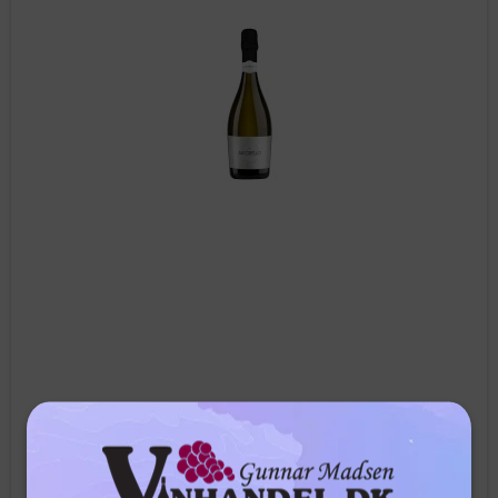
Arcobello - Spumante Extra Dry
Arcobello er en elegant og livlig spumante