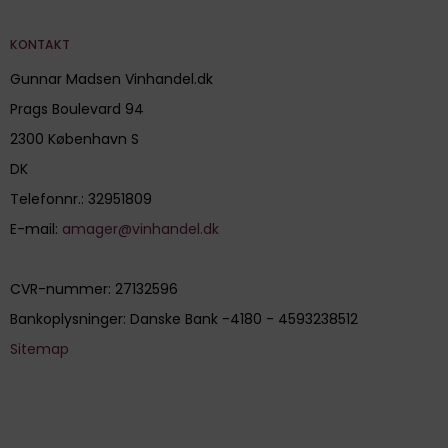
KONTAKT
Gunnar Madsen Vinhandel.dk
Prags Boulevard 94
2300 København S
DK
Telefonnr.
:
32951809
E-mail
:
amager@vinhandel.dk
CVR-nummer
:
27132596
Bankoplysninger
:
Danske Bank -4180 - 4593238512
Sitemap