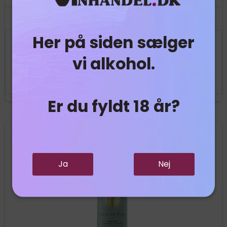
Her på siden sælger
89,00 DKK
vi alkohol.
Vis produkt
Er du fyldt 18 år?
Ja
Nej