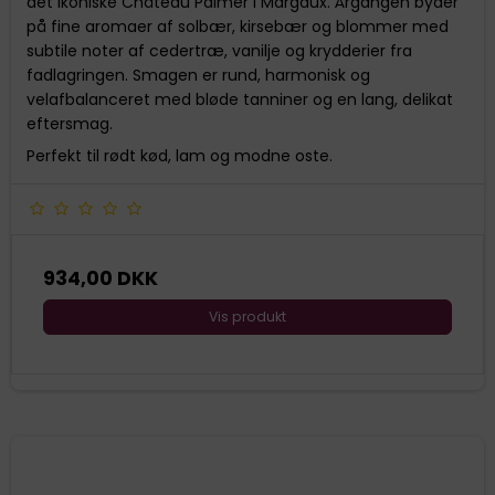
det ikoniske Château Palmer i Margaux. Årgangen byder
på fine aromaer af solbær, kirsebær og blommer med
subtile noter af cedertræ, vanilje og krydderier fra
fadlagringen. Smagen er rund, harmonisk og
velafbalanceret med bløde tanniner og en lang, delikat
eftersmag.
Perfekt til rødt kød, lam og modne oste.
934,00 DKK
Vis produkt