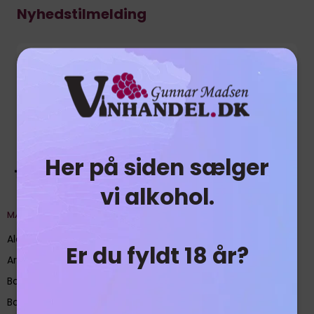
Nyhedstilmelding
Jeg vil gerne tilmeldes nyhedsbrevet
Godkend
Her på siden sælger
vi alkohol.
MÆRKER
Alefarm Brewing
Er du fyldt 18 år?
Arran Malt
Boatyard Distillery
Bodegas Montecastro