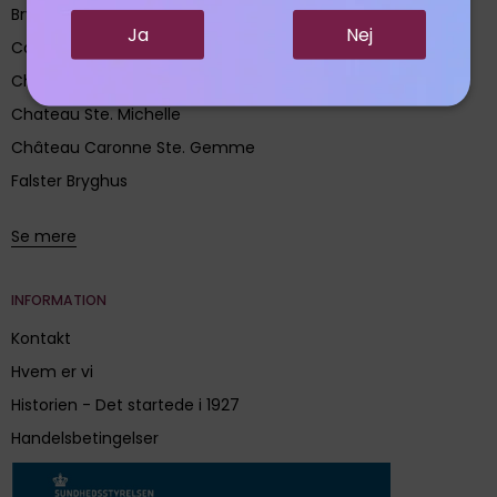
Bryghuset Møn
Ja
Nej
Calle 23
Champagne De Venoge
Chateau Ste. Michelle
Château Caronne Ste. Gemme
Falster Bryghus
Se mere
INFORMATION
Kontakt
Hvem er vi
Historien - Det startede i 1927
Handelsbetingelser