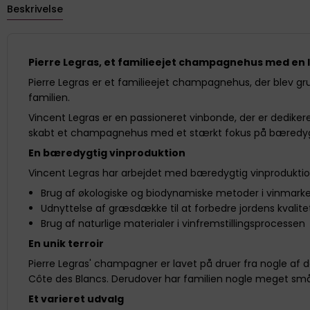
Beskrivelse
Pierre Legras, et familieejet champagnehus med en l
Pierre Legras er et familieejet champagnehus, der blev grund
familien.
Vincent Legras er en passioneret vinbonde, der er dedik
skabt et champagnehus med et stærkt fokus på bæredyg
En bæredygtig vinproduktion
Vincent Legras har arbejdet med bæredygtig vinproduktion i
Brug af økologiske og biodynamiske metoder i vinmark
Udnyttelse af græsdække til at forbedre jordens kvalit
Brug af naturlige materialer i vinfremstillingsprocessen
En unik terroir
Pierre Legras' champagner er lavet på druer fra nogle af 
Côte des Blancs. Derudover har familien nogle meget små p
Et varieret udvalg