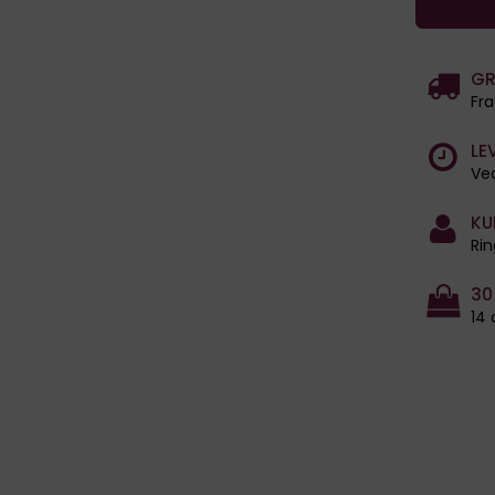
GR
Fra
LE
Ved
KU
Rin
30
14 