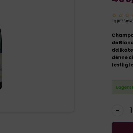
Ingen be
Champagn
de Blanc
delikate
denne c
festlig l
Lagers