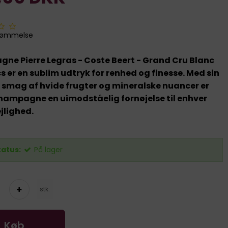
dømmelse
e Pierre Legras - Coste Beert - Grand Cru Blanc
s er en sublim udtryk for renhed og finesse. Med sin
 smag af hvide frugter og mineralske nuancer er
hampagne en uimodståelig fornøjelse til enhver
ejlighed.
tatus:
På lager
stk.
Køb