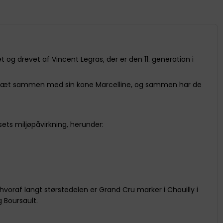
t og drevet af Vincent Legras, der er den 11. generation i
der tæt sammen med sin kone Marcelline, og sammen har de
ets miljøpåvirkning, herunder:
voraf langt størstedelen er Grand Cru marker i Chouilly i
 Boursault.