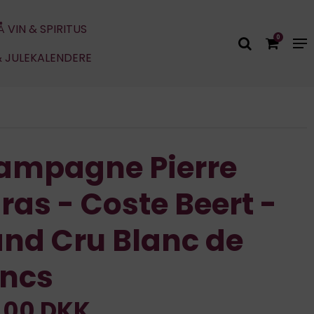
Å VIN & SPIRITUS
0
& JULEKALENDERE
ampagne Pierre
ras - Coste Beert -
nd Cru Blanc de
ancs
,00 DKK