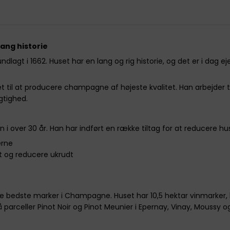
ang historie
lagt i 1662. Huset har en lang og rig historie, og det er i dag eje
eret til at producere champagne af højeste kvalitet. Han arbej
tighed.
 over 30 år. Han har indført en række tiltag for at reducere hus
erne
et og reducere ukrudt
de bedste marker i Champagne. Huset har 10,5 hektar vinmarker, h
arceller Pinot Noir og Pinot Meunier i Epernay, Vinay, Moussy og