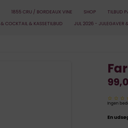
1855 CRU / BORDEAUX VINE
SHOP
TILBUD P
U & COCKTAIL & KASSETILBUD
JUL 2026 - JULEGAVER 
Far
99,
Ingen be
En udsø