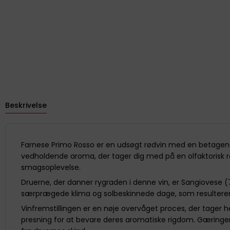
Beskrivelse
Farnese Primo Rosso er en udsøgt rødvin med en betagende 
vedholdende aroma, der tager dig med på en olfaktorisk re
smagsoplevelse.
Druerne, der danner rygraden i denne vin, er Sangiovese 
særprægede klima og solbeskinnede dage, som resulterer
Vinfremstillingen er en nøje overvåget proces, der tager h
presning for at bevare deres aromatiske rigdom. Gæringen