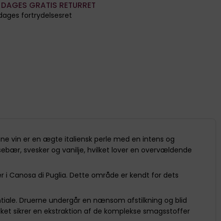
 DAGES GRATIS RETURRET
dages fortrydelsesret
nne vin er en ægte italiensk perle med en intens og
sebær, svesker og vanilje, hvilket lover en overvældende
 i Canosa di Puglia. Dette område er kendt for dets
entiale. Druerne undergår en nænsom afstilkning og blid
ket sikrer en ekstraktion af de komplekse smagsstoffer