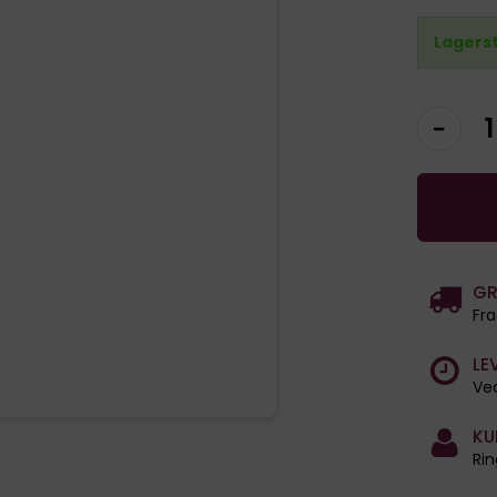
Lagers
GR
Fra
LE
Ved
KU
Rin