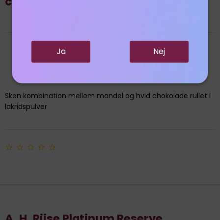
chokolade og lakridspulver
Ja
Nej
Skøn kombination mellem mandel og hvid chokolade rullet i
lakridspulver
A. H. Riise Platinum Reserve