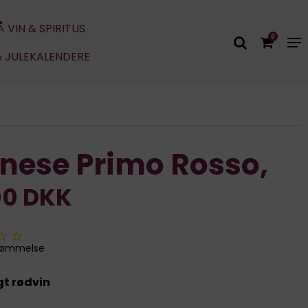
Å VIN & SPIRITUS
0
& JULEKALENDERE
nese Primo Rosso,
00 DKK
dømmelse
gt rødvin