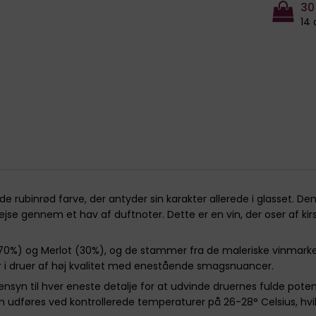
30
14 
rubinrød farve, der antyder sin karakter allerede i glasset. De
jse gennem et hav af duftnoter. Dette er en vin, der oser af kir
(70%) og Merlot (30%), og de stammer fra de maleriske vinmarker
 i druer af høj kvalitet med enestående smagsnuancer.
ensyn til hver eneste detalje for at udvinde druernes fulde pot
 udføres ved kontrollerede temperaturer på 26-28° Celsius, hvil