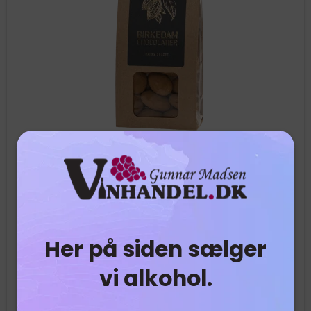
Birkedam dragéeMandel med hvid chokolade
Her på siden sælger
og lakridspulver
vi alkohol.