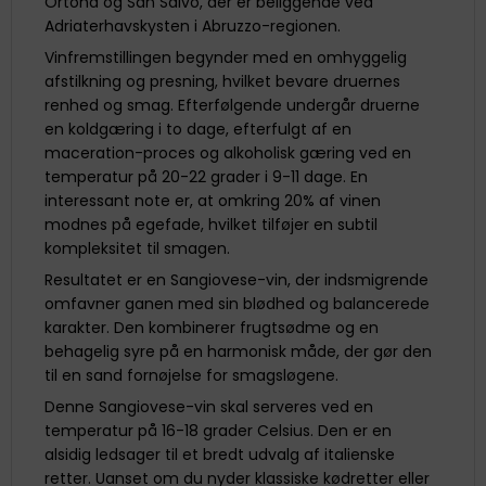
Ortona og San Salvo, der er beliggende ved
Adriaterhavskysten i Abruzzo-regionen.
Vinfremstillingen begynder med en omhyggelig
afstilkning og presning, hvilket bevare druernes
renhed og smag. Efterfølgende undergår druerne
en koldgæring i to dage, efterfulgt af en
maceration-proces og alkoholisk gæring ved en
temperatur på 20-22 grader i 9-11 dage. En
interessant note er, at omkring 20% af vinen
modnes på egefade, hvilket tilføjer en subtil
kompleksitet til smagen.
Resultatet er en Sangiovese-vin, der indsmigrende
omfavner ganen med sin blødhed og balancerede
karakter. Den kombinerer frugtsødme og en
behagelig syre på en harmonisk måde, der gør den
til en sand fornøjelse for smagsløgene.
Denne Sangiovese-vin skal serveres ved en
temperatur på 16-18 grader Celsius. Den er en
alsidig ledsager til et bredt udvalg af italienske
retter. Uanset om du nyder klassiske kødretter eller