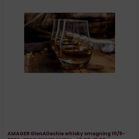
AMAGER GlenAllachie whisky smagning 10/9-