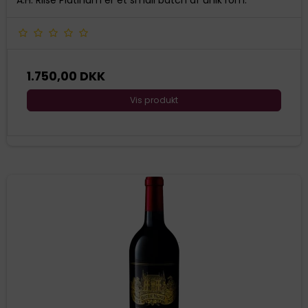
A.H. Riise Platinum er et small batch af unik rom.
1.750,00 DKK
Vis produkt