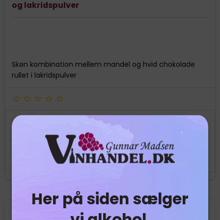
og lakridspulver
Skøn kombination mellem mandel og hvid chokolade
rullet i lakridspulver
49,95 DKK
Vis produkt
Her på siden sælger
vi alkohol.
Nyhed