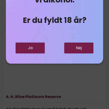
Er du fyldt 18 år?
Ja
Nej
A. H. Riise Platinum Reserve