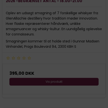
2026 -BEGRÆNSET ANTAL - 18.00-21.00
Oplev en udsøgt smagning af 7 forskellige whiskyer fra
GlenAllachie destillery hvor tradition møder innovation.
Hver flaske repræsenterer håndværk, unikke
smagsnuancer og whisky-kultur. En uundgåelig oplevelse
for connaisseurs.
Smagningen kommer til at holde sted i Gunnar Madsen
Vinhandel, Prags Boulevard 94, 2300 KBH S
395,00 DKK
Vis produkt