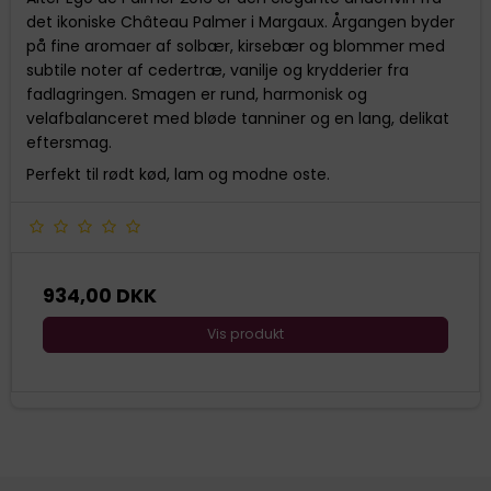
det ikoniske Château Palmer i Margaux. Årgangen byder
på fine aromaer af solbær, kirsebær og blommer med
subtile noter af cedertræ, vanilje og krydderier fra
fadlagringen. Smagen er rund, harmonisk og
velafbalanceret med bløde tanniner og en lang, delikat
eftersmag.
Perfekt til rødt kød, lam og modne oste.
934,00 DKK
Vis produkt