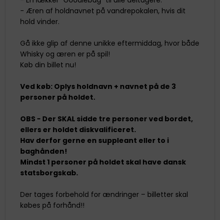
- Æren af holdnavnet på vandrepokalen, hvis dit
hold vinder.
Gå ikke glip af denne unikke eftermiddag, hvor både
Whisky og æren er på spil!
Køb din billet nu!
Ved køb: Oplys holdnavn + navnet på de 3
personer på holdet.
OBS - Der SKAL sidde tre personer ved bordet,
ellers er holdet diskvalificeret.
Hav derfor gerne en suppleant eller to i
baghånden!
Mindst 1 personer på holdet skal have dansk
statsborgskab.
Der tages forbehold for ændringer – billetter skal
købes på forhånd!!