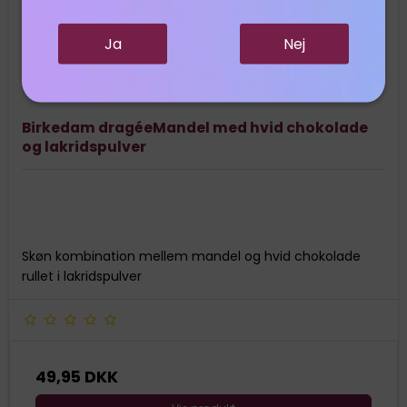
Ja
Nej
Birkedam dragéeMandel med hvid chokolade
og lakridspulver
Skøn kombination mellem mandel og hvid chokolade
rullet i lakridspulver
49,95 DKK