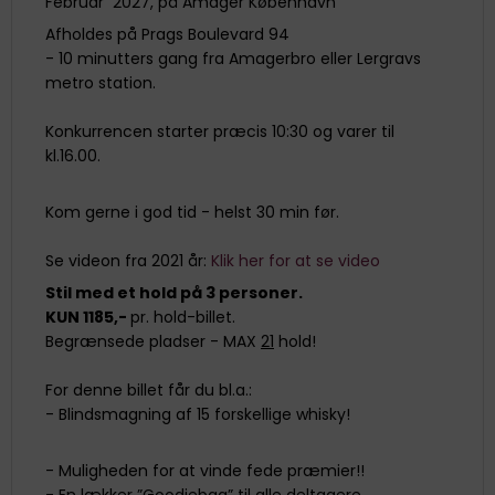
Februar 2027, på Amager København
Afholdes på Prags Boulevard 94
- 10 minutters gang fra Amagerbro eller Lergravs
metro station.
Konkurrencen starter præcis 10:30 og varer til
kl.16.00.
Kom gerne i god tid - helst 30 min før.
Se videon fra 2021 år:
Klik her for at se video
Stil med et hold på 3 personer.
KUN 1185
,
-
pr. hold-billet.
Begrænsede pladser - MAX
21
hold!
For denne billet får du bl.a.:
- Blindsmagning af 15 forskellige whisky!
- Muligheden for at vinde fede præmier!!
- En lækker ”Goodiebag” til alle deltagere.