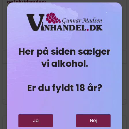
og lakridspulver
Skøn kombination mellem mandel og hvid chokolade
rullet i lakridspulver
Her på siden sælger
vi alkohol.
49,95 DKK
Er du fyldt 18 år?
Vis produkt
Ja
Nej
Nyhed