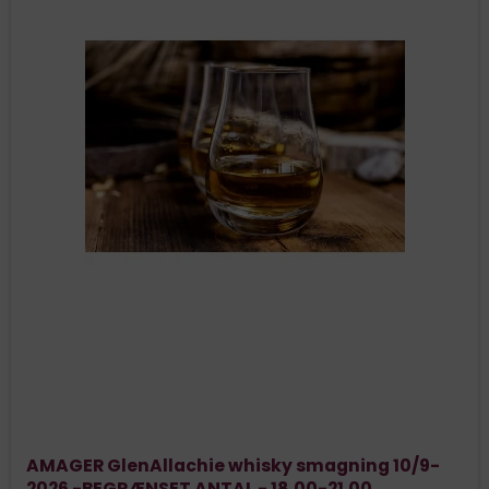
AMAGER GlenAllachie whisky smagning 10/9-
2026 -BEGRÆNSET ANTAL - 18.00-21.00