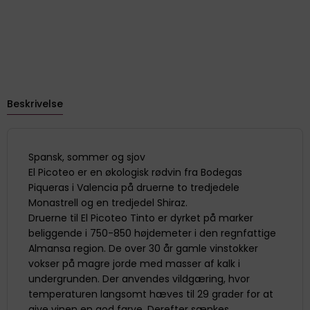
Beskrivelse
Spansk, sommer og sjov
El Picoteo er en økologisk rødvin fra Bodegas
Piqueras i Valencia på druerne to tredjedele
Monastrell og en tredjedel Shiraz.
Druerne til El Picoteo Tinto er dyrket på marker
beliggende i 750-850 højdemeter i den regnfattige
Almansa region. De over 30 år gamle vinstokker
vokser på magre jorde med masser af kalk i
undergrunden. Der anvendes vildgæring, hvor
temperaturen langsomt hæves til 29 grader for at
give vinen en god farve. Derefter sænkes