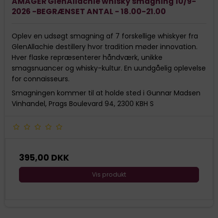
AMAGER GlenAllachie whisky smagning 10/9-
2026 -BEGRÆNSET ANTAL - 18.00-21.00
Oplev en udsøgt smagning af 7 forskellige whiskyer fra
GlenAllachie destillery hvor tradition møder innovation.
Hver flaske repræsenterer håndværk, unikke
smagsnuancer og whisky-kultur. En uundgåelig oplevelse
for connaisseurs.
Smagningen kommer til at holde sted i Gunnar Madsen
Vinhandel, Prags Boulevard 94, 2300 KBH S
395,00 DKK
Vis produkt