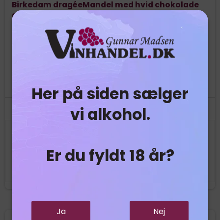
Birkedam dragéeMandel med hvid chokolade
og lakridspulver
Skøn kombination mellem mandel og hvid chokolade
rullet i lakridspulver
Her på siden sælger
vi alkohol.
49,95 DKK
Er du fyldt 18 år?
Vis produkt
Ja
Nej