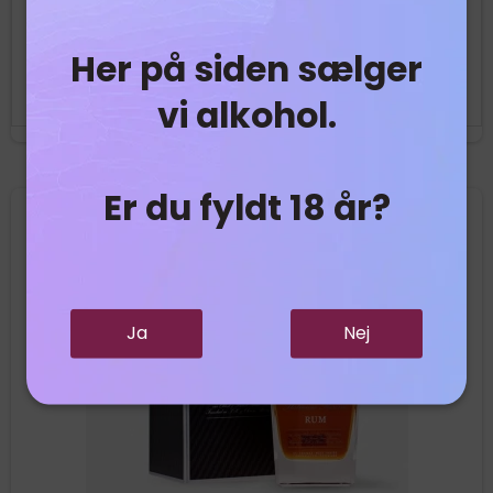
49,95 DKK
Her på siden sælger
Vis produkt
vi alkohol.
Er du fyldt 18 år?
Nyhed
Ja
Nej