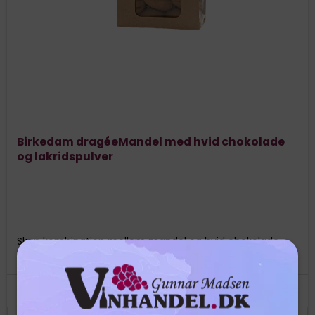
Birkedam dragéeMandel med hvid chokolade
og lakridspulver
Skøn kombination mellem mandel og hvid chokolade
rullet i lakridspulver