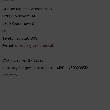
KONTAKT
Gunnar Madsen Vinhandel.dk
Prags Boulevard 94
2300 København S
DK
Telefonnr.
:
32951809
E-mail
:
amager@vinhandel.dk
CVR-nummer
:
27132596
Bankoplysninger
:
Danske Bank -4180 - 4593238512
Sitemap