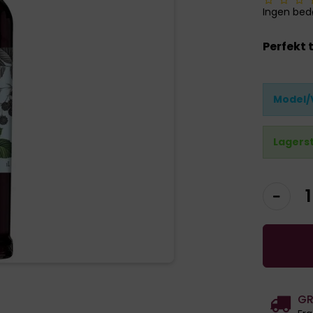
Ingen be
Perfekt t
Model/
Lagers
GR