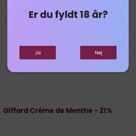
Er du fyldt 18 år?
Ja
Nej
Giffard Créme de Menthe - 21%