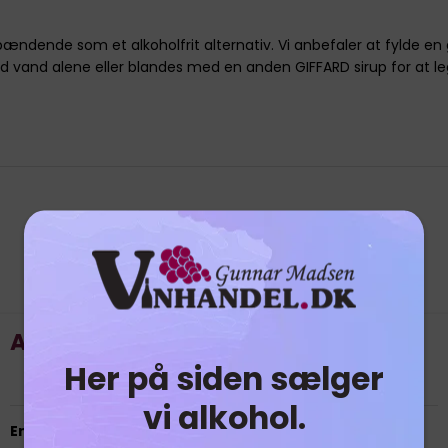
 spændende som et alkoholfrit alternativ. Vi anbefaler at fyld
 vand alene eller blandes med en anden GIFFARD sirup for at
Relaterede produkter
Angostura 200ml
Her på siden sælger
vi alkohol.
En klassisk bitter