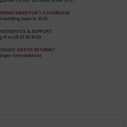
gtpriser fra 49,- på ordrer under 975,-
VERING INDEN FOR 1-3 HVERDAGE
 bestilling inden kl. 16:00
NDESERVICE & SUPPORT
g til os på 32 95 18 09
 DAGES GRATIS RETURRET
dages fortrydelsesret