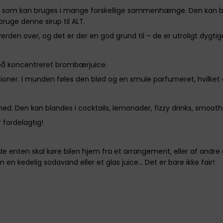
, som kan bruges i mange forskellige sammenhænge. Den kan bl.a
uge denne sirup til ALT.
rden over, og det er der en god grund til – de er utroligt dygtige
t på koncentreret brombærjuice.
oner. I munden føles den blød og en smule parfumeret, hvilket 
ghed. Den kan blandes i cocktails, lemonader, fizzy drinks, smoot
 fordelagtig!
nde enten skal køre bilen hjem fra et arrangement, eller af andre 
 en kedelig sodavand eller et glas juice… Det er bare ikke fair!