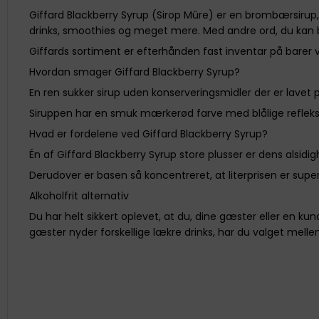
Giffard Blackberry Syrup (Sirop Mûre) er en brombærsirup
drinks, smoothies og meget mere. Med andre ord, du kan br
Giffards sortiment er efterhånden fast inventar på barer ve
Hvordan smager Giffard Blackberry Syrup?
En ren sukker sirup uden konserveringsmidler der er lave
Siruppen har en smuk mærkerød farve med blålige refleksi
Hvad er fordelene ved Giffard Blackberry Syrup?
Én af Giffard Blackberry Syrup store plusser er dens alsidi
Derudover er basen så koncentreret, at literprisen er super
Alkoholfrit alternativ
Du har helt sikkert oplevet, at du, dine gæster eller en ku
gæster nyder forskellige lækre drinks, har du valget mellem