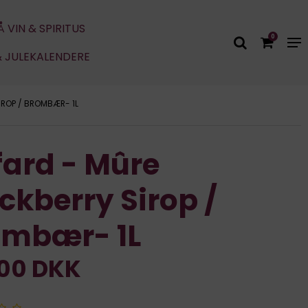
Å VIN & SPIRITUS
0
& JULEKALENDERE
IROP / BROMBÆR- 1L
fard - Mûre
ckberry Sirop /
ombær- 1L
,00 DKK