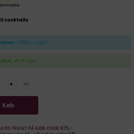
dømmelse
il cocktails
Varenr.:
19184 - Copy7
tatus:
På lager
stk.
Køb
ATIS FRAGT PÅ KØB OVER 975,-