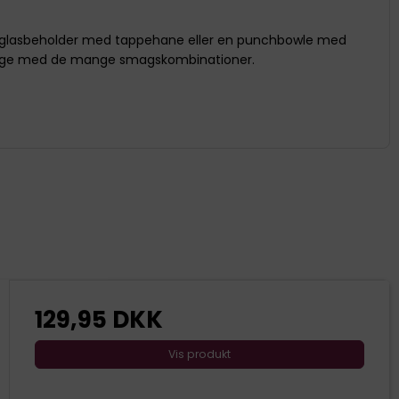
e en glasbeholder med tappehane eller en punchbowle med
 lege med de mange smagskombinationer.
129,95 DKK
Vis produkt