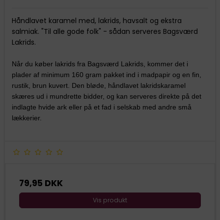
Håndlavet karamel med, lakrids, havsalt og ekstra
salmiak.
"Til alle gode folk" - s
ådan serveres Bagsværd
Lakrids.
Når du køber lakrids fra Bagsværd Lakrids, kommer det i
plader af minimum 160 gram pakket ind i madpapir og en fin,
rustik, brun kuvert. Den bløde, håndlavet lakridskaramel
skæres ud i mundrette bidder, og kan serveres direkte på det
indlagte hvide ark eller på et fad i selskab med andre små
lækkerier.
79,95 DKK
Vis produkt