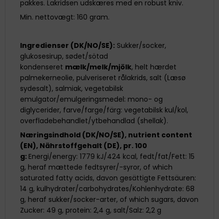
pakkes. Lakridsen udskæres med en robust kniv.
Min. nettovægt: 160 gram.
Ingredienser (DK/NO/SE):
Sukker/socker,
glukosesirup, sødet/sötad
kondenseret
mælk
/
melk
/
mjölk
, helt hærdet
palmekerneolie, pulveriseret rålakrids, salt (Læsø
sydesalt), salmiak, vegetabilsk
emulgator/emulgeringsmedel: mono- og
diglycerider, farve/farge/färg: vegetabilsk kul/kol,
overfladebehandlet/ytbehandlad (shellak).
Næringsindhold (DK/NO/SE),
nutrient
content
(EN),
Nährstoffgehalt
(DE), pr. 100
g:
Energi/energy: 1779 kJ/424 kcal, fedt/fat/Fett: 15
g, heraf mættede fedtsyrer/-syror, of which
saturated fatty acids, davon gesättigte Fettsäuren:
14 g, kulhydrater/carbohydrates/Kohlenhydrate: 68
g, heraf sukker/socker-arter, of which sugars, davon
Zucker: 49 g, protein: 2,4 g, salt/Salz: 2,2 g