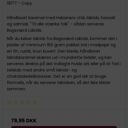
19177 - Copy
Håndlavet karamel med Habanero chili, lakrids, havsalt
og salmiak. "Til alle stærke folk" - sådan serveres
Bagsværd Lakrids.
Når du køber lakrids fra Bagsværd Lakrids, kommer det i
plader af minimum 160 gram pakket ind i madpapir og
en fin, rustik, brun kuvert. Den bløde, håndlavet
lakridskaramel skæres ud i mundrette bidder, og kan
serveres direkte på det indlagte hvide ark eller på et fad i
selskab med andre små lakrids- og
chokoladedelikatesser. Det er en god idé at bruge
flormelis, når du serverer lakridsen, så det ikke klister
sammen.
79,95 DKK