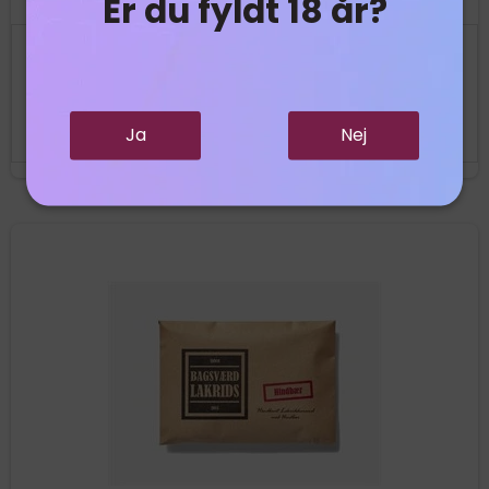
Er du fyldt 18 år?
79,95 DKK
Vis produkt
Ja
Nej