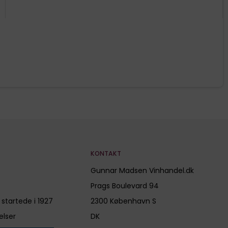
KONTAKT
Gunnar Madsen Vinhandel.dk
Prags Boulevard 94
 startede i 1927
2300 København S
elser
DK