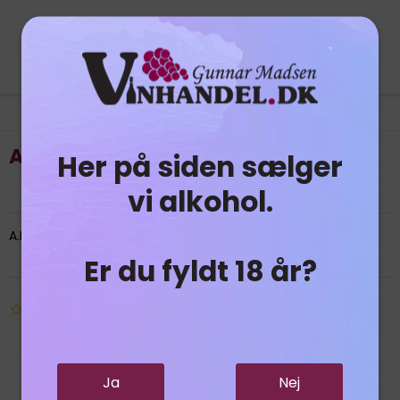
A. H. Riise Platinum Reserve
Her på siden sælger
vi alkohol.
A.H. Riise Platinum er et small batch af unik rom.
Er du fyldt 18 år?
Ja
Nej