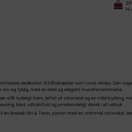
30
14 
misløse dedikation til håndværket som vores whisky. Den tager
 er ren og fyldig, med en blød og elegant mundfornemmelse.
står tydeligt frem, løftet af citronskal og en mild krydring, me
Stauning, blød, udtryksfuld og umiskendeligt dansk i sit udtryk.
 til en klassisk Gin & Tonic, pyntet med en strimmel citronskal