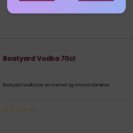
Boatyard Vodka 70cl
Boatyard Vodka har en cremet og smooth karakter.