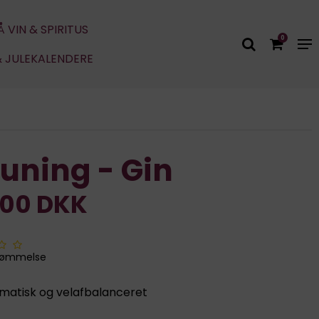
Å VIN & SPIRITUS
0
& JULEKALENDERE
uning - Gin
,00 DKK
dømmelse
omatisk og velafbalanceret