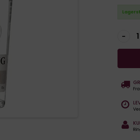
Lagers
GR
Fra
LE
Ved
KU
Rin