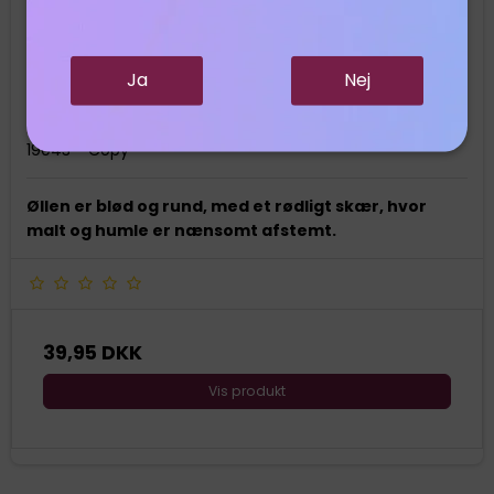
Ja
Nej
Bryghuset Møn - Stege Rød Klassik Øko - 33 cl
Bryghuset Møn
19043 - Copy
Øllen er blød og rund, med et rødligt skær, hvor
malt og humle er nænsomt afstemt.
39,95 DKK
Vis produkt