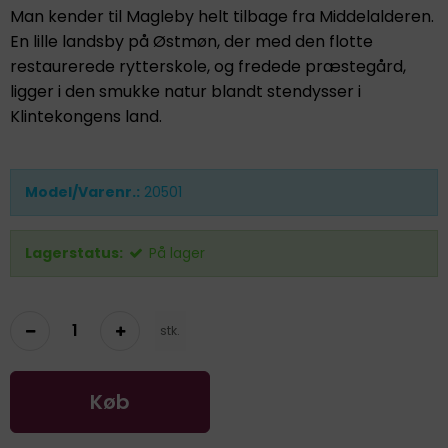
Man kender til Magleby helt tilbage fra Middelalderen.
En lille landsby på Østmøn, der med den flotte
restaurerede rytterskole, og fredede præstegård,
ligger i den smukke natur blandt stendysser i
Klintekongens land.
Model/Varenr.:
20501
Lagerstatus:
På lager
stk.
Køb