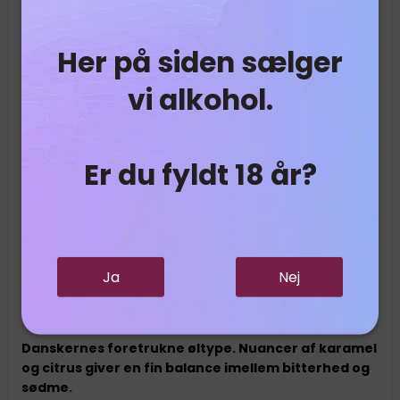
Her på siden sælger
vi alkohol.
Er du fyldt 18 år?
Bryghuset Møn - Klintekongens Klassik - 33 cl
Ja
Nej
Bryghuset Møn
19042
Danskernes foretrukne øltype. Nuancer af karamel
og citrus giver en fin balance imellem bitterhed og
sødme.