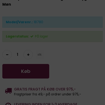
Møn
Model/Varenr.:
18780
Lagerstatus:
På lager
stk.
Køb
GRATIS FRAGT PÅ KØB OVER 975,-
Fragtpriser fra 49,- på ordrer under 975,-
LEVERING INDEN FOR 1-3 HVERDAGE