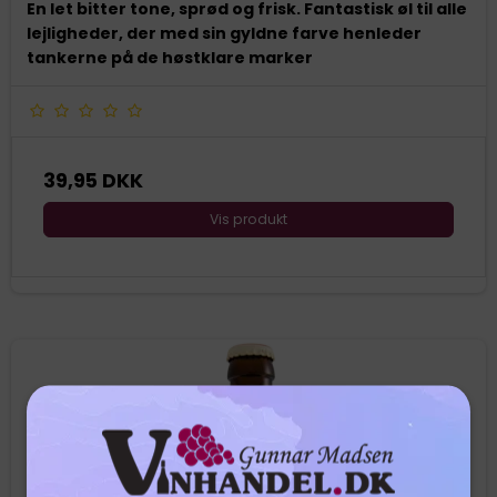
En let bitter tone, sprød og frisk. Fantastisk øl til alle
lejligheder, der med sin gyldne farve henleder
tankerne på de høstklare marker
39,95 DKK
Vis produkt