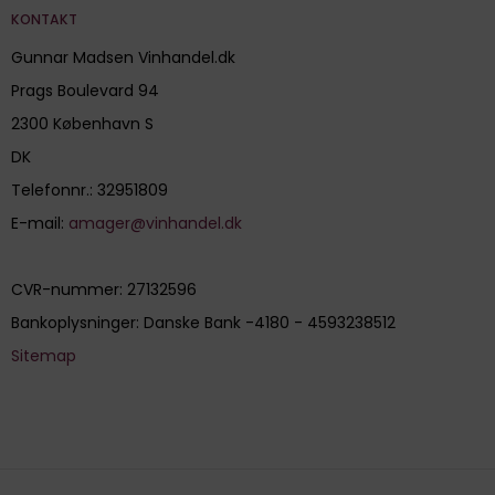
KONTAKT
Gunnar Madsen Vinhandel.dk
Prags Boulevard 94
2300 København S
DK
Telefonnr.
:
32951809
E-mail
:
amager@vinhandel.dk
CVR-nummer
:
27132596
Bankoplysninger
:
Danske Bank -4180 - 4593238512
Sitemap