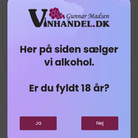
679,95 DKK
611,96 DKK
Vis produkt
Her på siden sælger
vi alkohol.
Tilbud
Er du fyldt 18 år?
Ja
Nej