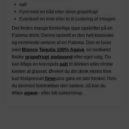
salt
Pynt med en båd eller skive
grapefrugt
Eventuelt en
lime
eller to til justering af smagen
Der findes mange forskellige type opskrifter på en
Paloma drink. Denne opskrift er den helt klassiske
og nemmeste version af en Paloma. Den er lavet
Blanco
Tequila 100% Agave
med
, en nedkølet
grapefrugt sodavand
flaske
efter eget valg. Du
salt
kan tilføje en knivspids
til drinken eller rimme
kanten af glasset. Ønsker du din drink ekstra frisk
lime
kan friskpresset
juice gøre en stor forskel. Hvis
du derimod foretrækker den sødere, så kan du
agave
tilføje
– eller lidt sukkersirup.