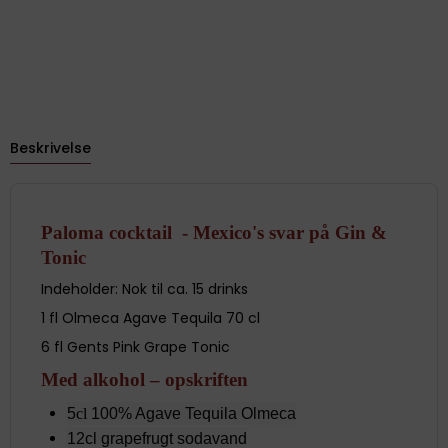
Beskrivelse
Paloma cocktail - Mexico's svar på Gin &
Tonic
Indeholder: Nok til ca. 15 drinks
1 fl Olmeca Agave Tequila 70 cl
6 fl Gents Pink Grape Tonic
Med alkohol – opskriften
5
cl
100% Agave Tequila Olmeca
12
cl
grapefrugt sodavand