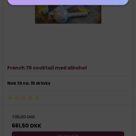
French 75 cocktail med alkohol
Nok til ca. 15 drinks
735,00 DKK
661,50 DKK