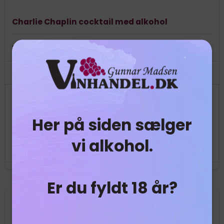
Charlie Chaplin cocktail med alkohol
Nok til ca. 20 drinks
679,95 DKK
611,96 DKK
Her på siden sælger
Vis produkt
vi alkohol.
Er du fyldt 18 år?
Tilbud