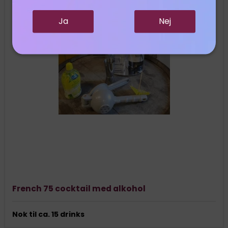
Ja
Nej
French 75 cocktail med alkohol
Nok til ca. 15 drinks