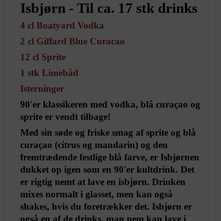
Isbjørn - Til ca. 17 stk drinks
4 cl Boatyard Vodka
2 cl Giffard Blue Curacao
12 cl Sprite
1 stk Limebåd
Isterninger
90'er klassikeren med vodka, blå curaçao og
sprite er vendt tilbage!
Med sin søde og friske smag af sprite og blå
curaçao (citrus og mandarin) og den
fremtrædende festlige blå farve, er Isbjørnen
dukket op igen som en 90'er kultdrink. Det
er rigtig nemt at lave en isbjørn. Drinken
mixes normalt i glasset, men kan også
shakes, hvis du foretrækker det. Isbjørn er
også en af de drinks, man nem kan lave i