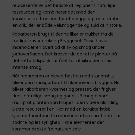
repræsenterer det bedste af regionens naturlige
ressourcer og kombinerer det med den
kunstneriske tradition for at brygge og for at skabe
en drik, der er både velsmagende og fuld af historie.
Rabarberen brugt til denne likør er trukket fra de
frodige haver omkring Bryggeriet. Disse haver
indeholder en overflod af liv og smag under
jordoverfladen. Det kræver de de rette planter på
det rette tidspunkt af året for at sikre den mest
intense smag.
Når rabarberen er blevet høstet med stor omhu,
bliver den transporteret til Likørhaven's bryggeri. Her
bliver rabarberen kværnet og presset, der frigiver
dens naturlige smag og gør at så meget som
muligt af planten kan bruges i den videre blanding.
Dette resulterer i en likør med en karakteristisk
lyserød farvetone fra rabarbersaften samt noter af
sødme og let syrlighed - alle elementer der
kommer direkte fra naturen selv.