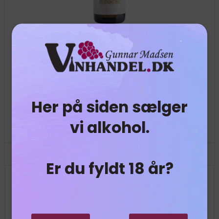
Bodegas Care - Moscatel de Alejandria
Her på siden sælger
100% Muscat af Alexandria.
vi alkohol.
Er du fyldt 18 år?
99,00 DKK
Vis produkt