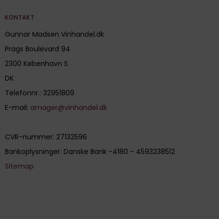
KONTAKT
Gunnar Madsen Vinhandel.dk
Prags Boulevard 94
2300 København S
DK
Telefonnr.
:
32951809
E-mail
:
amager@vinhandel.dk
CVR-nummer
:
27132596
Bankoplysninger
:
Danske Bank -4180 - 4593238512
Sitemap