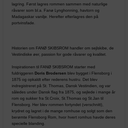
lagring. Først lagres rommen sammen med naturlige
råvarer som bl.a. Fanø Lynghonning, havtorn og
Madagaskar vanilje. Herefter efterlagres den på
portvinsfade.
Historien om FANØ SKIBSROM handler om sejlskibe, de
Vestindiske øer, passion for gode råvarer og kvalitet.
Inspirationen til FANØ SKIBSROM starter med
fuldriggeren
Doris Brodersen
blev bygget i Flensborg i
1875 og opkaldt efter rederens hustru. Det blev
indregistreret på St. Thomas, Dansk Vestindien, og var
således under Dansk flag fra 1875, og sejlede i mange år
rom og sukker fra St.Croix, St.Thomas og St.Jan til
Flensborg. Her blev rommen fortyndet (verschnitt),
krydret og lagret i de mange romhuse og solgt som den
berømte Flensborg Rom, hvor hvert romhus havde deres
specielle blanding.