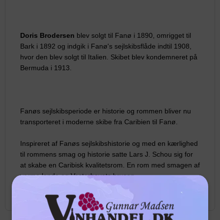
Doris Brodersen
blev solgt til Fanø i 1890, omrigget til
Bark i 1892 og indgik i Fanø's sejlskibsflåde indtil 1908,
hvor den blev solgt til Italien. Skibet blev kondemneret på
Bermuda i 1913.
Fanøs sejlskibsperiode er historie og rommen bliver nu
transporteret i moderne skibe fra Caribien til Fanø.
Inspireret af Fanøs sejlskibshistorie og med en kærlighed
til rommens smag og historie satte Lars J. Schou sig for
at skabe en Caribisk kvalitetsrom. En rom med smagen af
varme lande og Vesterhavets brusen.