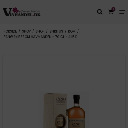
0
FORSIDE
/
SHOP
/
SHOP
/
SPIRITUS
/
ROM
/
FANØ SKIBSROM HAVMANDEN - 70 CL - 41,5%