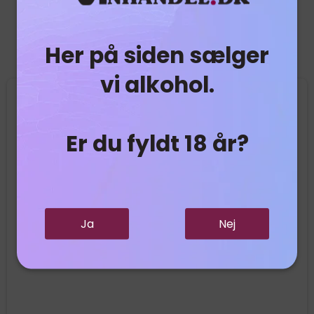
Her på siden sælger
Relaterede produkter
vi alkohol.
Er du fyldt 18 år?
Ja
Nej