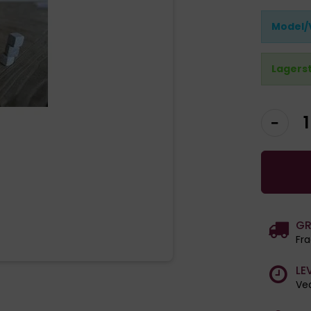
Model/
Lagers
GR
Fra
LE
Ved