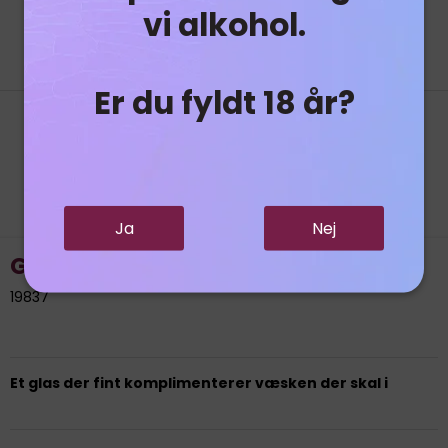
vi alkohol.
Er du fyldt 18 år?
Relaterede produkter
Ja
Nej
Glencairn whiskyglas m/tryk
19837
Et glas der fint komplimenterer væsken der skal i