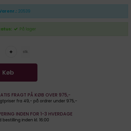
Varenr.:
20539
tatus:
På lager
stk.
Køb
ATIS FRAGT PÅ KØB OVER 975,-
gtpriser fra 49,- på ordrer under 975,-
VERING INDEN FOR 1-3 HVERDAGE
 bestilling inden kl. 16:00