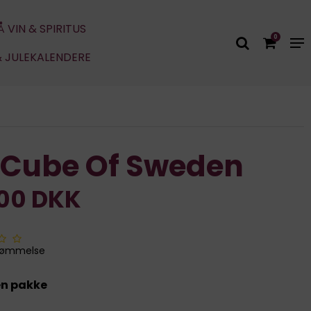
Å VIN & SPIRITUS
0
& JULEKALENDERE
 Cube Of Sweden
,00 DKK
dømmelse
 en pakke