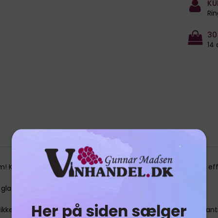
KU
Rin
30
14 
 Kuberne består af fedtsten, som er en bjergart, der holder effek
lasset, er der sten nok til både dig og venner.
Her på siden sælger
ke glasset. Ice Cube of Sweden tilbyder desuden livstidsgarant