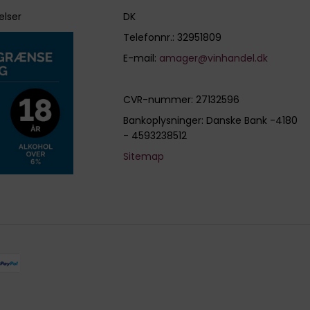
elser
DK
Telefonnr.
:
32951809
E-mail
:
amager@vinhandel.dk
CVR-nummer
:
27132596
Bankoplysninger
:
Danske Bank -4180
- 4593238512
Sitemap