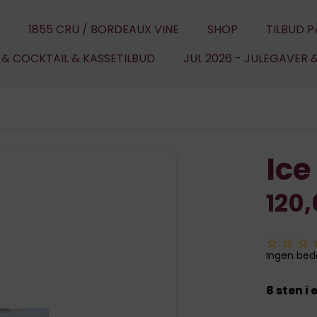
1855 CRU / BORDEAUX VINE
SHOP
TILBUD P
U & COCKTAIL & KASSETILBUD
JUL 2026 - JULEGAVER 
Ice
120
Ingen be
8 sten i