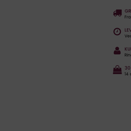
GR
Fra
LE
Ved
KU
Rin
30
14 