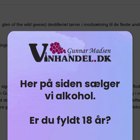
n of the wild geese) destilleriet tørrer i modsætning til de fleste andre
 ingefær og appelsin.
Her på siden sælger
 sige i verden. Destilleriet ligger i en dal fyldt med træer nær en lille f
vi alkohol.
n Guin” og er en af de førende producenter af Premium Malt Whisky i ver
d destilleri, selvom det ligger lige på grænsen. Destilleriet har haft ski
 generation til generation for at holde fast i skabelsen af en kompleks 
Er du fyldt 18 år?