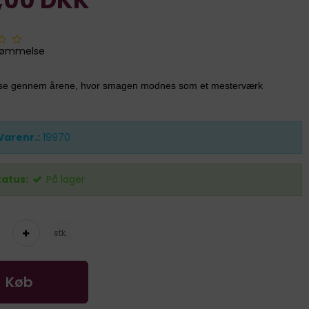
dømmelse
se gennem årene, hvor smagen modnes som et mesterværk
Varenr.:
19970
tatus:
På lager
stk.
Køb