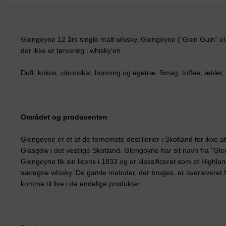
Glengoyne 12 års single malt whisky. Glengoyne (“Glen Guin” el. gle
der ikke er tørverøg i whisky’en.
Duft: kokos, citronskal, honning og egetræ. Smag: toffee, æbler,
Området og producenten
Glengoyne er ét af de fornemste destillerier i Skotland for ikke at
Glasgow i det vestlige Skotland. Glengoyne har sit navn fra ”Gle
Glengoyne fik sin licens i 1833 og er klassificeret som et Highlan
særegne whisky. De gamle metoder, der bruges, er overleveret fra
komme til live i de endelige produkter.