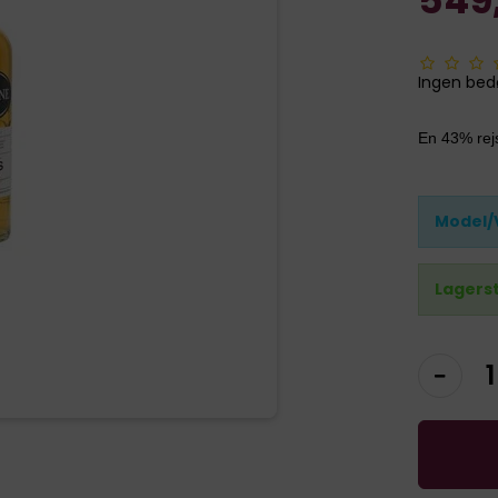
Ingen be
En 43% rej
Model/
Lagers