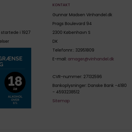
KONTAKT
Gunnar Madsen Vinhandel.dk
Prags Boulevard 94
 startede i 1927
2300 København S
elser
DK
Telefonnr.
:
32951809
E-mail
:
amager@vinhandel.dk
CVR-nummer
:
27132596
Bankoplysninger
:
Danske Bank -4180
- 4593238512
Sitemap