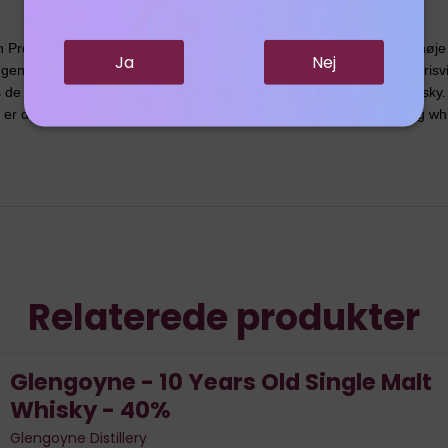
romise” Malt, som er kendt for sit meget lave udbytte og utrolig høje kv
Ja
Nej
 i stedet for at tørre med røg fra tørv. Whiskyen er baseret på prisvi
e personer, der er involveret i produktionen af denne skønne whisky. R
r destilleringen langsommere end noget andet sted i Skotland, og whisky
Relaterede produkter
Glengoyne - 10 Years Old Single Malt
Whisky - 40%
Glengoyne Distillery