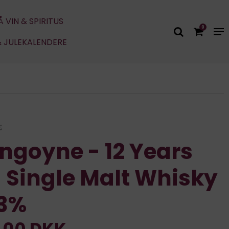
Å VIN & SPIRITUS
0
& JULEKALENDERE
ngoyne - 12 Years
 Single Malt Whisky
43%
,00 DKK