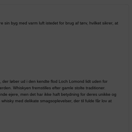
 sin byg med varm luft istedet for brug af tørv, hvilket sikrer, at
lod, der løber ud i den kendte flod Loch Lomond lidt uden for
den. Whiskyen fremstilles efter gamle stolte traditioner.
ftende ejere, men det har ikke haft betydning for deres unikke og
whisky med delikate smagsoplevelser, der til fulde får lov at