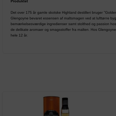
Produktet
Det over 175 år gamle skotske Highland destilleri bruger ”Golden P
Glengoyne bevaret essensen af maltsmagen ved at lufttørre byggen
bemærkelsesværdige ingredienser samt stolthed og passion hos d
de delikate aromaer og smagsstoffer fra malten. Hos Glengoyne e
hele 12 år.