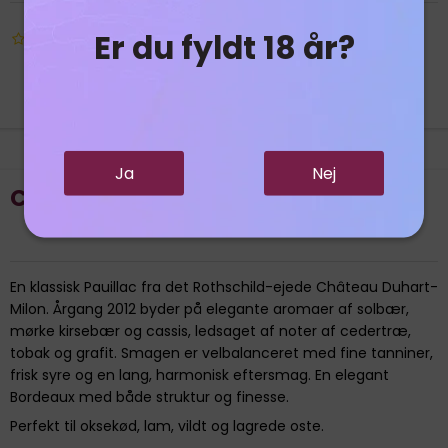
Er du fyldt 18 år?
Ja
Nej
Chateau Duhart-Millon
En klassisk Pauillac fra det Rothschild-ejede Château Duhart-
Milon. Årgang 2012 byder på elegante aromaer af solbær,
mørke kirsebær og cassis, ledsaget af noter af cedertræ,
tobak og grafit. Smagen er velbalanceret med fine tanniner,
frisk syre og en lang, harmonisk eftersmag. En elegant
Bordeaux med både struktur og finesse.
Perfekt til oksekød, lam, vildt og lagrede oste.