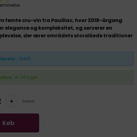
dømmelse
m femte cru-vin fra Pauillac, hvor 2018-årgang
r elegance og kompleksitet, og serverer en
levelse, der ærer områdets storslåede traditioner
Varenr.:
19495
tatus:
På lager
kasser
Køb