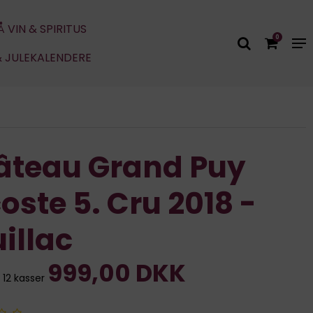
Å VIN & SPIRITUS
0
& JULEKALENDERE
âteau Grand Puy
oste 5. Cru 2018 -
illac
999,00 DKK
 12 kasser