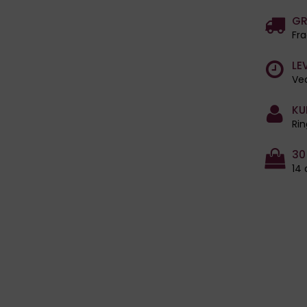
GR
Fra
LE
Ved
KU
Rin
30
14 