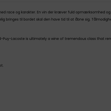
med race og karakter. En vin der kræver fuld opmærksomhed og
lig bringes til bordet skal den have tid til at åbne sig. Tålmodig
d-Puy-Lacoste is ultimately a wine of tremendous class that remai
t.