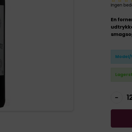
Ingen be
En forne
udtrykke
smagsop
Model/
Lagers