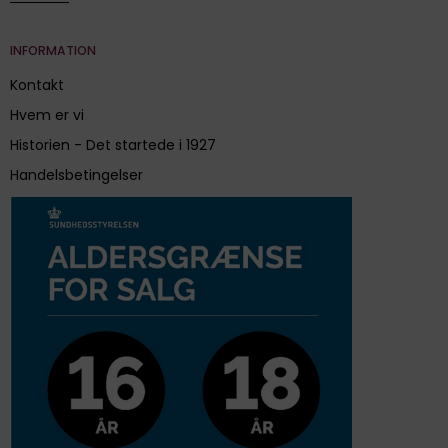
INFORMATION
Kontakt
Hvem er vi
Historien - Det startede i 1927
Handelsbetingelser