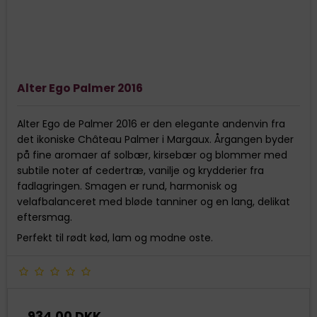
Alter Ego Palmer 2016
Alter Ego de Palmer 2016 er den elegante andenvin fra
det ikoniske Château Palmer i Margaux. Årgangen byder
på fine aromaer af solbær, kirsebær og blommer med
subtile noter af cedertræ, vanilje og krydderier fra
fadlagringen. Smagen er rund, harmonisk og
velafbalanceret med bløde tanniner og en lang, delikat
eftersmag.
Perfekt til rødt kød, lam og modne oste.
934,00 DKK