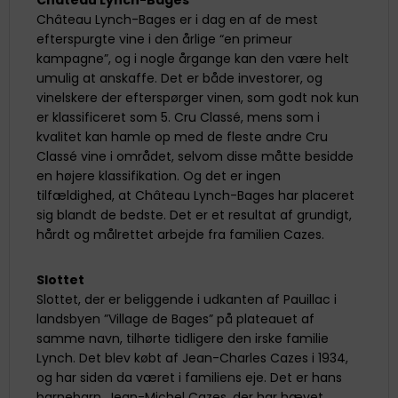
Château Lynch-Bages er i dag en af de mest
efterspurgte vine i den årlige “en primeur
kampagne”, og i nogle årgange kan den være helt
umulig at anskaffe. Det er både investorer, og
vinelskere der efterspørger vinen, som godt nok kun
er klassificeret som 5. Cru Classé, mens som i
kvalitet kan hamle op med de fleste andre Cru
Classé vine i området, selvom disse måtte besidde
en højere klassifikation. Og det er ingen
tilfældighed, at Château Lynch-Bages har placeret
sig blandt de bedste. Det er et resultat af grundigt,
hårdt og målrettet arbejde fra familien Cazes.
Slottet
Slottet, der er beliggende i udkanten af Pauillac i
landsbyen ”Village de Bages” på plateauet af
samme navn, tilhørte tidligere den irske familie
Lynch. Det blev købt af Jean-Charles Cazes i 1934,
og har siden da været i familiens eje. Det er hans
barnebarn, Jean-Michel Cazes, der har hævet