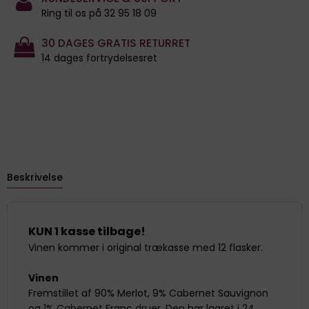
Ring til os på 32 95 18 09
30 DAGES GRATIS RETURRET
14 dages fortrydelsesret
Beskrivelse
KUN 1 kasse tilbage!
Vinen kommer i original trækasse med 12 flasker.
Vinen
Fremstillet af 90% Merlot, 9% Cabernet Sauvignon
og 1% Cabernet Franc druer. Den har lagret i 24