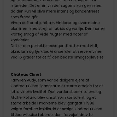
måneder. Det er en vin der sagtens kan gemmes,
da den kun vil blive mere intens og koncentreret
som årene går.
Vinen dufter af jordbær, hindbær og overmodne
blommer med strejf af lakrids og vanilje. Den har en
kraftig smag af vilde frugter med noter af
krydderier.
Det er den perfekte ledsager til retter med vildt,
okse, lam og fjerkræ. Vi anbefaler at servere vinen
ved 16 grader for at få den bedste smagsoplevelse.
Château Clinet
Familien Audy, som var de tidligere ejere af
Château Clinet, igangsatte et større arbejde for at
løfte vinens kvalitet. Den verdensberømte ønolog
Michel Rolland blev ansat som konsulent, og et
større arbejde i markerne blev igangsat. I 1998
valgte familien imidlertid at sælge Château Clinet
til Jean-Louise Laborde, der i forvejen drev to