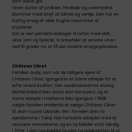
som årene går.
Vinen dufter af jordbær, hindbær og overmodne
blommer med strejf af lakrids og vanilje. Den har en
kraftig smag af vilde frugter med noter af
krydderier.
Det er den perfekte ledsager til retter med vildt,
okse, lam og fjerkræ. Vi anbefaler at servere vinen
ved 16 grader for at få den bedste smagsoplevelse.
Château Clinet
Familien Audy, som var de tidligere ejere af
Château Clinet, igangsatte et større arbejde for at
løfte vinens kvalitet. Den verdensberømte ønolog
Michel Rolland blev ansat som konsulent, og et
større arbejde i markerne blev igangsat. I 1998
valgte familien imidlertid at sælge Château Clinet
til Jean-Louise Laborde, der i forvejen drev to
ejendomme i Tokaj. Han fortsatte arbejdet med at
renovere vinmarkerne, og en ny kælder stod færdig
i 2004. I den nye kælder bruges tyngdekræften til at