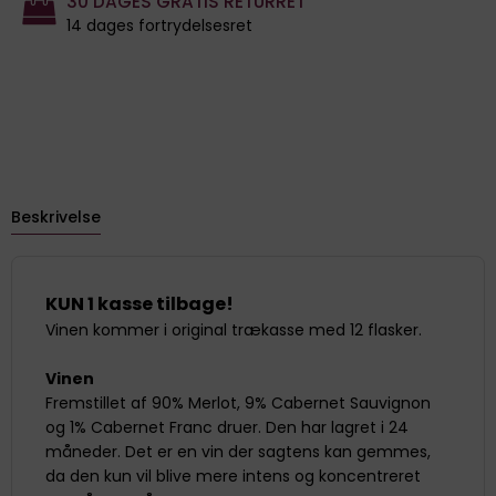
30 DAGES GRATIS RETURRET
14 dages fortrydelsesret
Beskrivelse
KUN 1 kasse tilbage!
Vinen kommer i original trækasse med 12 flasker.
Vinen
Fremstillet af 90% Merlot, 9% Cabernet Sauvignon
og 1% Cabernet Franc druer. Den har lagret i 24
måneder. Det er en vin der sagtens kan gemmes,
da den kun vil blive mere intens og koncentreret