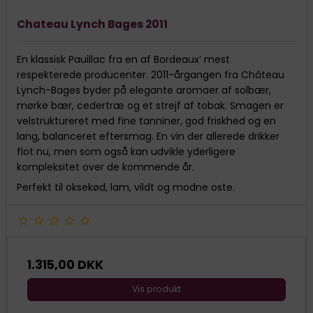
Chateau Lynch Bages 2011
En klassisk Pauillac fra en af Bordeaux’ mest
respekterede producenter. 2011-årgangen fra Château
Lynch-Bages byder på elegante aromaer af solbær,
mørke bær, cedertræ og et strejf af tobak. Smagen er
velstruktureret med fine tanniner, god friskhed og en
lang, balanceret eftersmag. En vin der allerede drikker
flot nu, men som også kan udvikle yderligere
kompleksitet over de kommende år.
Perfekt til oksekød, lam, vildt og modne oste.
1.315,00 DKK
Vis produkt