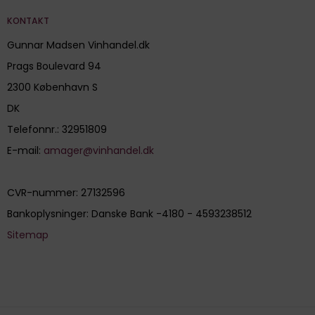
KONTAKT
Gunnar Madsen Vinhandel.dk
Prags Boulevard 94
2300 København S
DK
Telefonnr.
:
32951809
E-mail
:
amager@vinhandel.dk
CVR-nummer
:
27132596
Bankoplysninger
:
Danske Bank -4180 - 4593238512
Sitemap