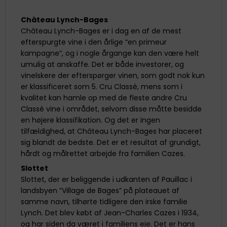
Château Lynch-Bages
Château Lynch-Bages er i dag en af de mest
efterspurgte vine i den årlige “en primeur
kampagne”, og i nogle årgange kan den være helt
umulig at anskaffe. Det er både investorer, og
vinelskere der efterspørger vinen, som godt nok kun
er klassificeret som 5. Cru Classé, mens som i
kvalitet kan hamle op med de fleste andre Cru
Classé vine i området, selvom disse måtte besidde
en højere klassifikation. Og det er ingen
tilfældighed, at Château Lynch-Bages har placeret
sig blandt de bedste. Det er et resultat af grundigt,
hårdt og målrettet arbejde fra familien Cazes.
Slottet
Slottet, der er beliggende i udkanten af Pauillac i
landsbyen ”Village de Bages” på plateauet af
samme navn, tilhørte tidligere den irske familie
Lynch. Det blev købt af Jean-Charles Cazes i 1934,
og har siden da været i familiens eje. Det er hans