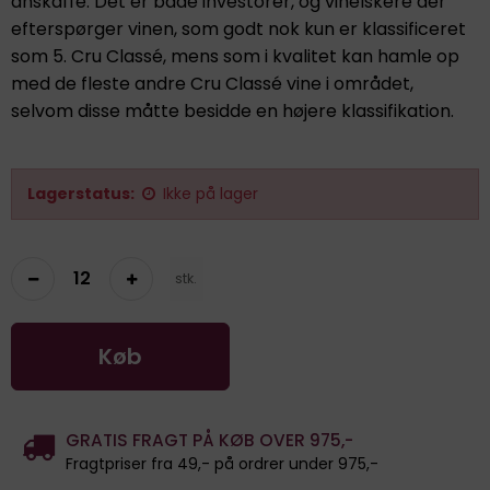
anskaffe. Det er både investorer, og vinelskere der
efterspørger vinen, som godt nok kun er klassificeret
som 5. Cru Classé, mens som i kvalitet kan hamle op
med de fleste andre Cru Classé vine i området,
selvom disse måtte besidde en højere klassifikation.
Lagerstatus:
Ikke på lager
stk.
Køb
GRATIS FRAGT PÅ KØB OVER 975,-
Fragtpriser fra 49,- på ordrer under 975,-