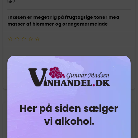
587
I næsen er meget rig på frugtagtige toner med
masser af blommer og orangemarmelade
1.995,00 DKK
Vis produkt
Her på siden sælger
vi alkohol.