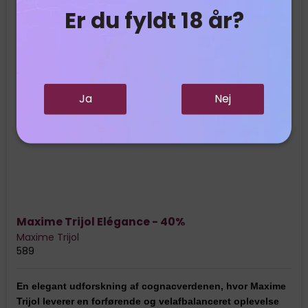
Er du fyldt 18 år?
Ja
Nej
Maxime Trijol Elégance - 40%
Maxime Trijol
589
En elegant udforskning af cognacverdenen, hvor Maxime
Trijol leverer en forførende og velafbalanceret oplevelse