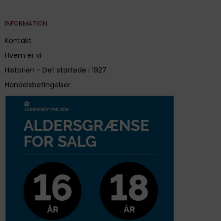
INFORMATION
Kontakt
Hvem er vi
Historien - Det startede i 1927
Handelsbetingelser