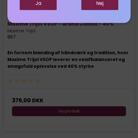
Ja
Nej
Maxime Trijol VSOP - Grand Classic - 40%
Maxime Trijol
867
En fornem blanding af håndværk og tradition, hvor
Maxime Trijol VSOP leverer en velafbalanceret og
smagsfuld oplevelse ved 40% styrke
379,00 DKK
Vis produkt