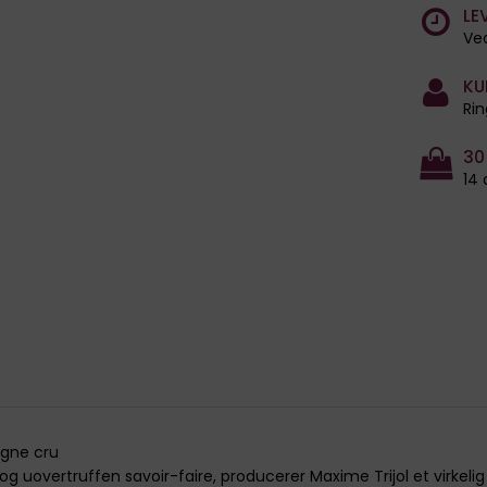
LE
Ved
KU
Rin
30
14 
agne cru
g uovertruffen savoir-faire, producerer Maxime Trijol et virkel