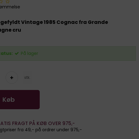
dømmelse
igefyldt Vintage 1985 Cognac fra Grande
gne cru
tatus:
På lager
stk.
Køb
ATIS FRAGT PÅ KØB OVER 975,-
gtpriser fra 49,- på ordrer under 975,-