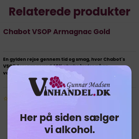
Relaterede produkter
Chabot VSOP Armagnac Gold
En gylden rejse gennem tid og smag, hvor Chabot's
VSOP Armagnac ved 40% styrke byder på en
velafbalanceret og forførende oplevelse
Her på siden sælger
vi alkohol.