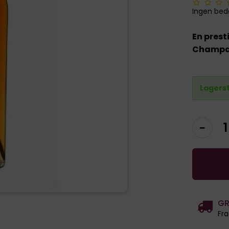
Ingen be
En prest
Champa
Lagers
GR
Fra