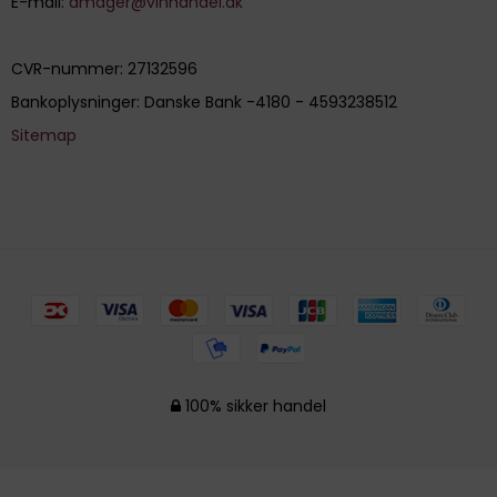
E-mail
:
amager@vinhandel.dk
CVR-nummer
:
27132596
Bankoplysninger
:
Danske Bank -4180 - 4593238512
Sitemap
100% sikker handel