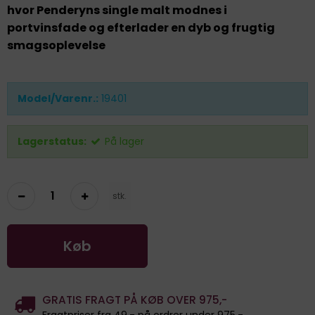
hvor Penderyns single malt modnes i
portvinsfade og efterlader en dyb og frugtig
smagsoplevelse
Model/Varenr.:
19401
Lagerstatus:
På lager
stk.
Køb
GRATIS FRAGT PÅ KØB OVER 975,-
Fragtpriser fra 49,- på ordrer under 975,-