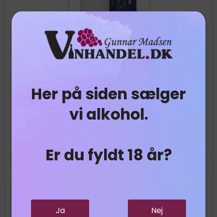
Her på siden sælger
Penderyn - The Village
vi alkohol.
Icons of Wales #14 – Penderyn ‘The Village’
– dette
er en Amarone Cask Finish på 46 % alkohol.
Er du fyldt 18 år?
775,00 DKK
Ja
Nej
Vis produkt