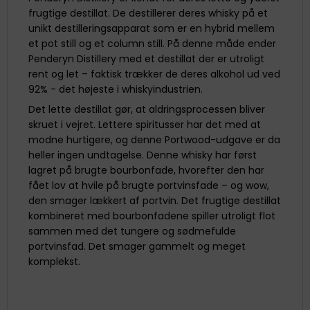
frugtige destillat. De destillerer deres whisky på et
unikt destilleringsapparat som er en hybrid mellem
et pot still og et column still. På denne måde ender
Penderyn Distillery med et destillat der er utroligt
rent og let – faktisk trækker de deres alkohol ud ved
92% - det højeste i whiskyindustrien.
Det lette destillat gør, at aldringsprocessen bliver
skruet i vejret. Lettere spiritusser har det med at
modne hurtigere, og denne Portwood-udgave er da
heller ingen undtagelse. Denne whisky har først
lagret på brugte bourbonfade, hvorefter den har
fået lov at hvile på brugte portvinsfade – og wow,
den smager lækkert af portvin. Det frugtige destillat
kombineret med bourbonfadene spiller utroligt flot
sammen med det tungere og sødmefulde
portvinsfad. Det smager gammelt og meget
komplekst.