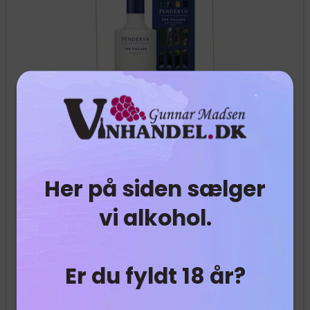
Her på siden sælger
vi alkohol.
Penderyn - The Village
Er du fyldt 18 år?
Icons of Wales #14 – Penderyn ‘The Village’
– dette