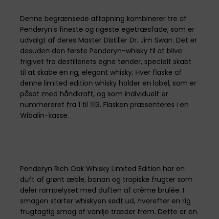
Denne begrænsede aftapning kombinerer tre af
Penderyn's fineste og rigeste egetræsfade, som er
udvalgt af deres Master Distiller Dr. Jim Swan. Det er
desuden den første Penderyn-whisky til at blive
frigivet fra destilleriets egne tønder, specielt skabt
til at skabe en rig, elegant whisky. Hver flaske af
denne limited edition whisky holder en label, som er
påsat med håndkraft, og som individuelt er
nummereret fra 1 til 1113. Flasken præsenteres i en
Wibalin-kasse.
Penderyn Rich Oak Whisky Limited Edition har en
duft af grønt æble, banan og tropiske frugter som
deler rampelyset med duften af crème brulée. I
smagen starter whiskyen sødt ud, hvorefter en rig
frugtagtig smag af vanilje træder frem. Dette er en