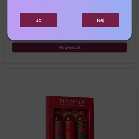
er en Amarone Cask Finish på 46 % alkohol.
Ja
Nej
775,00 DKK
Vis produkt