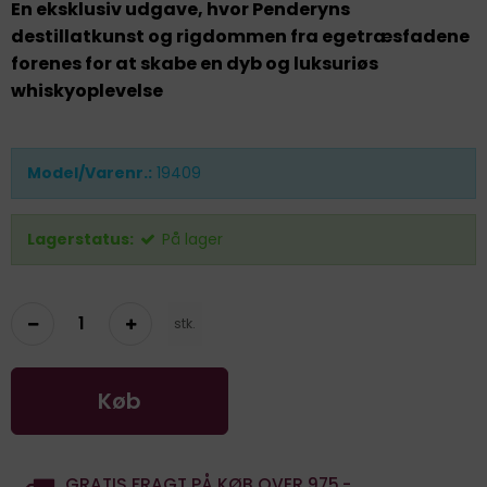
En eksklusiv udgave, hvor Penderyns
destillatkunst og rigdommen fra egetræsfadene
forenes for at skabe en dyb og luksuriøs
whiskyoplevelse
Model/Varenr.:
19409
Lagerstatus:
På lager
stk.
Køb
GRATIS FRAGT PÅ KØB OVER 975,-