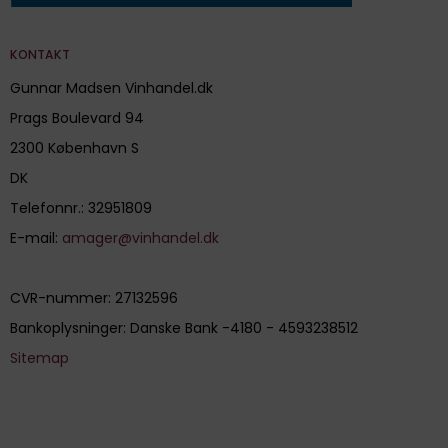
KONTAKT
Gunnar Madsen Vinhandel.dk
Prags Boulevard 94
2300 København S
DK
Telefonnr.
:
32951809
E-mail
:
amager@vinhandel.dk
CVR-nummer
:
27132596
Bankoplysninger
:
Danske Bank -4180 - 4593238512
Sitemap