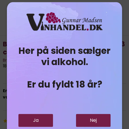
Relaterede produkter
Bryghuset Møn 4 stk. gaveæske - 33
Her på siden sælger
cl flaske
vi alkohol.
Bryghuset Møn
18780 - Copy
Er du fyldt 18 år?
En lækker pakke fra bryghuset med 4 forskellige
varianter
Ja
Nej