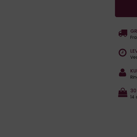
GR
Fra
LE
Ved
KU
Rin
30
14 