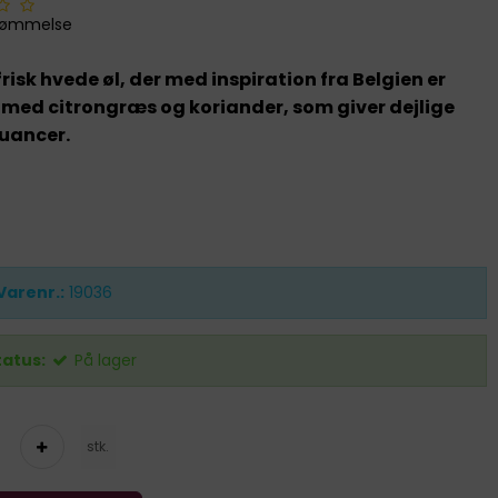
dømmelse
frisk hvede øl, der med inspiration fra Belgien er
med citrongræs og koriander, som giver dejlige
uancer.
Varenr.:
19036
tatus:
På lager
stk.