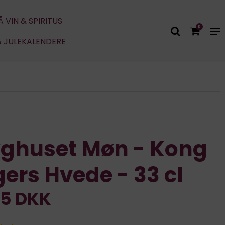
Å VIN & SPIRITUS
0
& JULEKALENDERE
yghuset Møn - Kong
ers Hvede - 33 cl
95 DKK