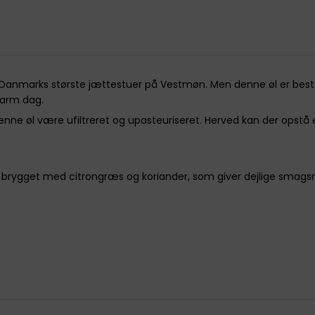
Danmarks største jættestuer på Vestmøn. Men denne øl er beste
varm dag.
enne øl være ufiltreret og upasteuriseret. Herved kan der opstå
 er brygget med citrongræs og koriander, som giver dejlige smag