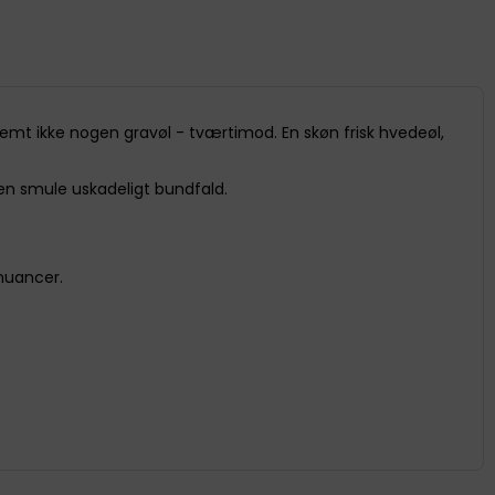
mt ikke nogen gravøl - tværtimod. En skøn frisk hvedeøl,
 en smule uskadeligt bundfald.
snuancer.