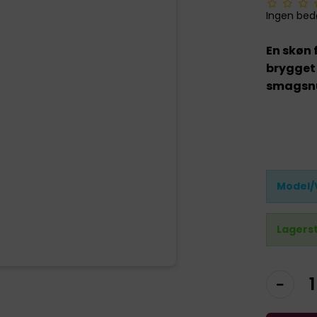
Ingen be
En skøn 
brygget 
smagsn
Model/
Lagers