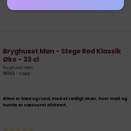
Bryghuset Møn - Stege Rød Klassik
Øko - 33 cl
Bryghuset Møn
19043 - Copy
Øllen er blød og rund, med et rødligt skær, hvor malt og
humle er nænsomt afstemt.