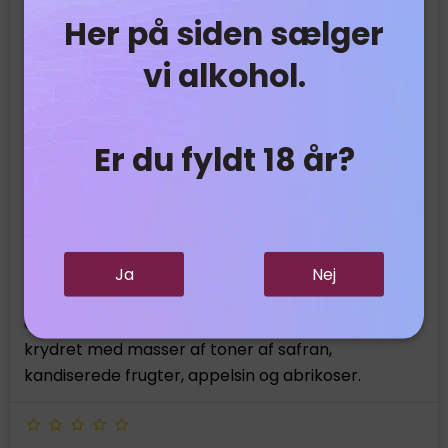
Her på siden sælger
vi alkohol.
Er du fyldt 18 år?
Maxime Trijol 1969 - Petite Champagne - 40%
Maxime Trijol
Ja
Nej
I næsen fornemmes sarte blomsteragtige
aromaer, valnød og mandler. Smagen er lettere
krydret med masser af toner af safran,
kandiserede frugter, appelsin og abrikoser.