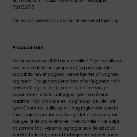
1976 Fins Bois – Cask no. 040.978 – aftappet
09.02.2016
Der er kun blevet 477 flasker af denne aftapning.
Producenten
Historien starter i 1859 hvor familien Trijol installerer
det første destilleringsapparat, og påbegynder
produktionen af cognac i selve hjertet af Cognac-
regionen. Fire generationer har efterfølgende haft
ansvaret, og i et roligt, men sikkert tempo, er
kapaciteten blevet udbygget gennem årene.
Maxime Trijol producerer i dag "eaux-de-vie" på
tyve Charente-stills, og er i dag regionens største
familieejede producent. Langt det meste cognac
sælges til de store aktører, men familien har valgt
at sortere lidt i varerne, og tager selv de absolut
bedste fade fra, som efterfølgende tappes under