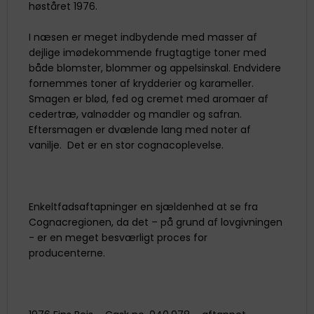
høståret 1976.
I næsen er meget indbydende med masser af
dejlige imødekommende frugtagtige toner med
både blomster, blommer og appelsinskal. Endvidere
fornemmes toner af krydderier og karameller.
Smagen er blød, fed og cremet med aromaer af
cedertræ, valnødder og mandler og safran.
Eftersmagen er dvælende lang med noter af
vanilje. Det er en stor cognacoplevelse.
Enkeltfadsaftapninger en sjældenhed at se fra
Cognacregionen, da det – på grund af lovgivningen
- er en meget besværligt proces for
producenterne.