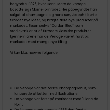
begyndte i 1825, hvor Henri-Marc de Venoge
bosatte sig i Marne-området. Her påbegyndte han
salget af champagne, og hans søn, Joseph tilførte
firmaet nye idéer, og bragte flere nye produkter på
markedet. Eksempelvis "Cordon Bleu", som
stadigvæk er et af firmaets klassiske produkter.
Igennem årene har de Venoge været først på
markedet med mange nye tiltag.
Vi kan bl.a. nævne følgende:
De Venoge var det første champagnehus, som
lancerede etiketter med illustrationer.
De Venoge var først på markedet med "Blanc de
Noir".
De Venoge producerede i 1858 den første