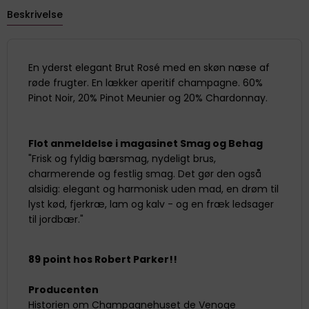
Beskrivelse
En yderst elegant Brut Rosé med en skøn næse af
røde frugter. En lækker aperitif champagne. 60%
Pinot Noir, 20% Pinot Meunier og 20% Chardonnay.
Flot anmeldelse i magasinet Smag og Behag
"Frisk og fyldig bærsmag, nydeligt brus,
charmerende og festlig smag. Det gør den også
alsidig: elegant og harmonisk uden mad, en drøm til
lyst kød, fjerkræ, lam og kalv - og en fræk ledsager
til jordbær."
89 point hos Robert Parker!!
Producenten
Historien om Champagnehuset de Venoge