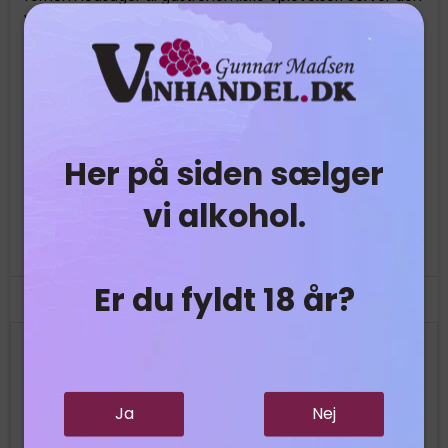
ved en kølig temperatur for at fremhæve dens
kompleksitet. Lad dine smagsløg glæde sig over denne
sublime champagne, der fejrer tradition og kvalitet fra
start til slut. Skål for uforglemmelige øjeblikke med
Veuve Doussot!
Her på siden sælger
vi alkohol.
Er du fyldt 18 år?
379,95 DKK
Vis produkt
Ja
Nej