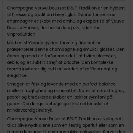
Champagne Veuve Doussot BRUT Tradition er en hyldest
til finesse og tradition i hvert glas. Denne fornemme
champagne er skabt med omhu og ekspertise af Veuve
Doussot-huset, der har en lang arv inden for
vinproduktion.
Med en strålende gylden farve og fine bobler
præsenterer denne champagne sig smukt i glasset. Den
åbner op med en forførende duft af hvide blomster,
æble, og et subtilt strejf af brioche. Den komplekse
aroma inviterer dig ind i en verden af raffinement og
elegance.
Smagen er frisk og levende med en perfekt balance
mellem frugtighed og mineralitet. Noter af citrusfrugter,
pærer og brødskorpe skaber en lækker symfoni på
ganen. Den lange, behagelige finish efterlader et
mindeværdigt indtryk.
Champagne Veuve Doussot BRUT Tradition er velegnet
til at blive nydt alene som en festlig aperitif eller som en
fornem ledsager til gastronomiske oplevelser. Server den