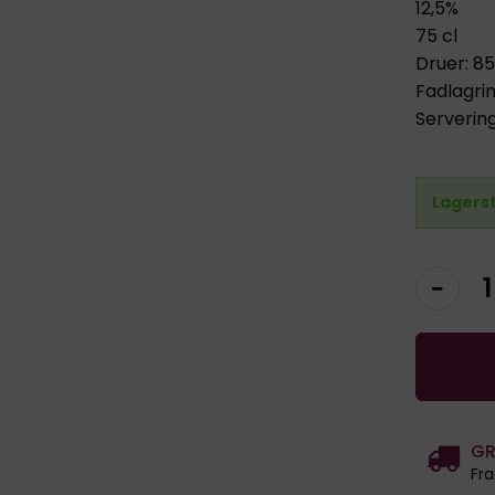
12,5%
75 cl
Druer: 85
Fadlagrin
Serverin
Lagers
GR
Fra