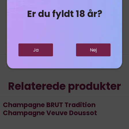
Er du fyldt 18 år?
Ja
Nej
Relaterede produkter
Champagne BRUT Tradition
Champagne Veuve Doussot