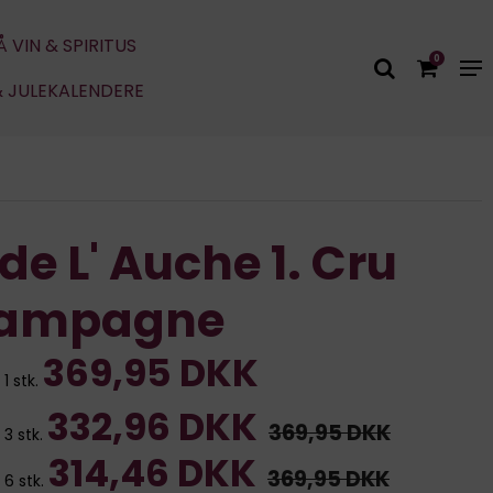
Å VIN & SPIRITUS
0
& JULEKALENDERE
de L' Auche 1. Cru
ampagne
369,95 DKK
1 stk.
332,96 DKK
369,95 DKK
 3 stk.
314,46 DKK
369,95 DKK
 6 stk.