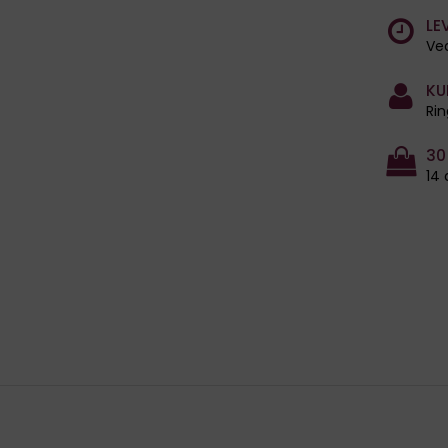
LE
Ved
KU
Rin
30
14 