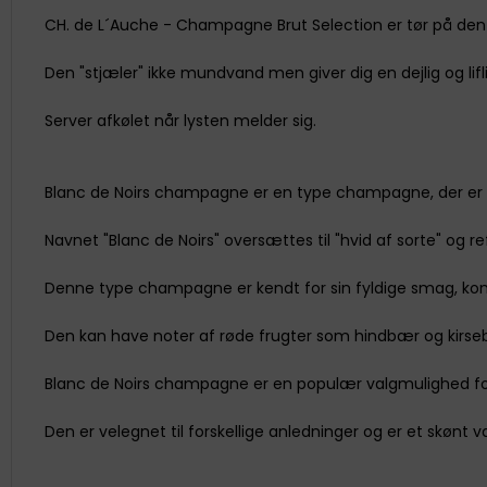
CH. de L´Auche - Champagne Brut Selection er tør på den
Den "stjæler" ikke mundvand men giver dig en dejlig og li
Server afkølet når lysten melder sig.
Blanc de Noirs champagne er en type champagne, der er lav
Navnet "Blanc de Noirs" oversættes til "hvid af sorte" og re
Denne type champagne er kendt for sin fyldige smag, ko
Den kan have noter af røde frugter som hindbær og kirs
Blanc de Noirs champagne er en populær valgmulighed fo
Den er velegnet til forskellige anledninger og er et skønt v