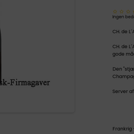
Ingen be
CH. de L
CH. de L
gode må
Den "stjæ
Champag
Server af
Frankrig