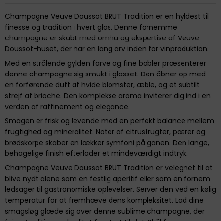
Champagne Veuve Doussot BRUT Tradition er en hyldest til
finesse og tradition i hvert glas. Denne fornemme
champagne er skabt med omhu og ekspertise af Veuve
Doussot-huset, der har en lang arv inden for vinproduktion.
Med en strålende gylden farve og fine bobler præsenterer
denne champagne sig smukt i glasset. Den åbner op med
en forførende duft af hvide blomster, æble, og et subtilt
strejf af brioche. Den komplekse aroma inviterer dig ind i en
verden af raffinement og elegance.
Smagen er frisk og levende med en perfekt balance mellem
frugtighed og mineralitet. Noter af citrusfrugter, pærer og
brødskorpe skaber en lækker symfoni på ganen. Den lange,
behagelige finish efterlader et mindeværdigt indtryk.
Champagne Veuve Doussot BRUT Tradition er velegnet til at
blive nydt alene som en festlig aperitif eller som en fornem
ledsager til gastronomiske oplevelser. Server den ved en kølig
temperatur for at fremhæve dens kompleksitet. Lad dine
smagsløg glæde sig over denne sublime champagne, der