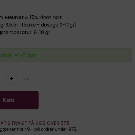
% Meunier & 15% Pinot Noir
g: 3,5 år i flaske - dosage 9-10g/l
gstemperatur: 8-10 gr
tatus:
På lager
stk.
Køb
ATIS FRAGT PÅ KØB OVER 975,-
gtpriser fra 49,- på ordrer under 975,-