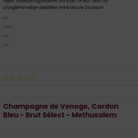
fejrer tradition og kvalitet fra start til slut. Skål for
uforglemmelige øjeblikke med Veuve Doussot!
Champagne de Venoge, Cordon
Bleu - Brut Sèlect - Methusalem