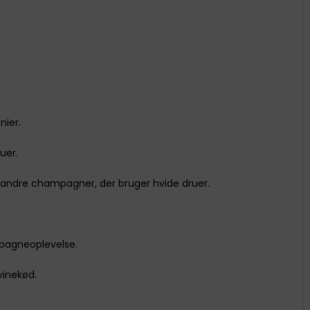
nier.
uer.
andre champagner, der bruger hvide druer.
mpagneoplevelse.
vinekød.