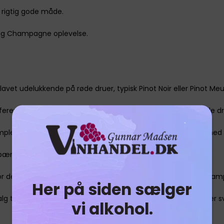
 rigtig gode måde.
flig Champagne oplevelse.
et udelukkende på røde druer, typisk Pinot Noir eller Pinot Meu
fererer til den lyse farve på vinen, selvom den er lavet af røde dr
mplekse aromaer og ofte en rigere karakter sammenlignet med 
ebær samt undertoner af brioche og nødder.
r dem, der foretrækker en mere kraftfuld og struktureret cha
Her på siden sælger
alg til madparring, især med retter, der indeholder fjerkræ eller s
vi alkohol.