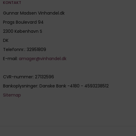
KONTAKT
Gunnar Madsen Vinhandel.dk
Prags Boulevard 94
2300 København S
DK
Telefonnr.
:
32951809
E-mail
:
amager@vinhandel.dk
CVR-nummer
:
27132596
Bankoplysninger
:
Danske Bank -4180 - 4593238512
Sitemap