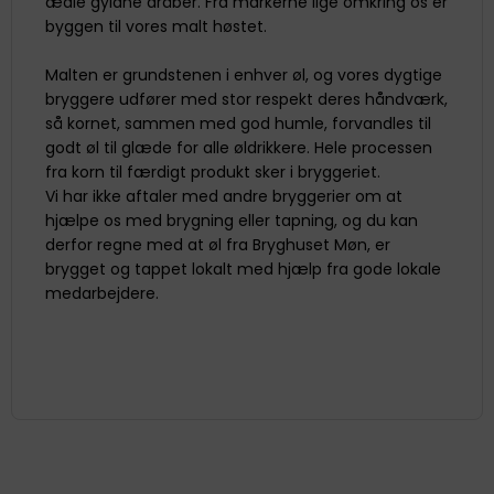
ædle gyldne dråber. Fra markerne lige omkring os er
byggen til vores malt høstet.
Malten er grundstenen i enhver øl, og vores dygtige
bryggere udfører med stor respekt deres håndværk,
så kornet, sammen med god humle, forvandles til
godt øl til glæde for alle øldrikkere. Hele processen
fra korn til færdigt produkt sker i bryggeriet.
Vi har ikke aftaler med andre bryggerier om at
hjælpe os med brygning eller tapning, og du kan
derfor regne med at øl fra Bryghuset Møn, er
brygget og tappet lokalt med hjælp fra gode lokale
medarbejdere.