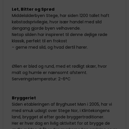
Let, Bitter og Sprød
Middelalderbyen Stege, har siden 1200 tallet haft
købstadsprivilegie, hvor især handel med sild
dengang gjorde byen velhavende.
Netop silden har inspireret til denne dejlige røde
klassik, perfekt til en frokost
– gerne med sild, og hvad dertil hører.
Øllen er blød og rund, med et rødligt skær, hvor
malt og humle er nænsomt afstemt.
Serveringstemperatur: 2-6°C
Bryggeriet
Siden etableringen af Bryghuset Møn i 2005, har vi
med smuk udsigt over Stege Nor, i Klintekongens
land, brygget øl efter gode bryggertraditioner.
Her er hver dag en livlig aktivitet for at brygge de