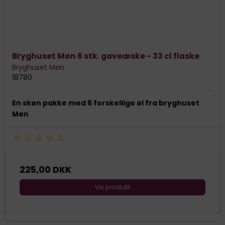
Bryghuset Møn 6 stk. gaveæske - 33 cl flaske
Bryghuset Møn
18780
En skøn pakke med 6 forskellige øl fra bryghuset
Møn
225,00 DKK
Vis produkt