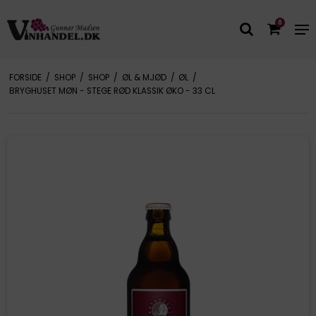
0
FORSIDE
/
SHOP
/
SHOP
/
ØL & MJØD
/
ØL
/
BRYGHUSET MØN - STEGE RØD KLASSIK ØKO - 33 CL