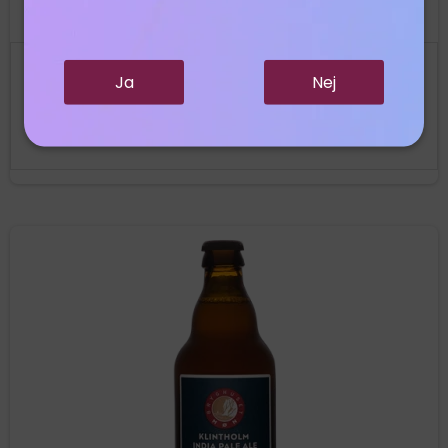
39,95 DKK
Ja
Nej
Vis produkt