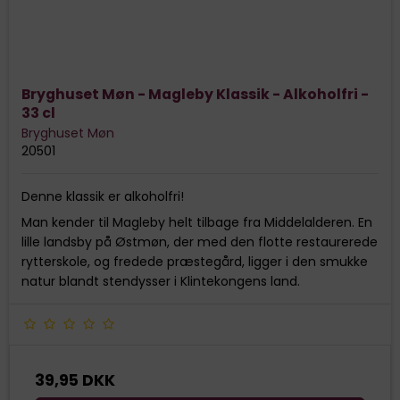
Bryghuset Møn - Magleby Klassik - Alkoholfri -
33 cl
Bryghuset Møn
20501
Denne klassik er alkoholfri!
Man kender til Magleby helt tilbage fra Middelalderen. En
lille landsby på Østmøn, der med den flotte restaurerede
rytterskole, og fredede præstegård, ligger i den smukke
natur blandt stendysser i Klintekongens land.
39,95 DKK