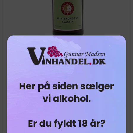
Her på siden sælger
Bryghuset Møn - Klintekongens Klassik - 33 cl
Bryghuset Møn
vi alkohol.
19042
Danskernes foretrukne øltype. Nuancer af karamel
og citrus giver en fin balance imellem bitterhed og
Er du fyldt 18 år?
sødme.