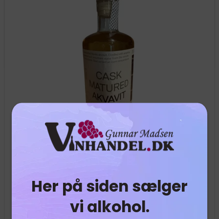
Her på siden sælger
Faer Isles Distillery Cask Matured Akvavit 42% -
vi alkohol.
50cl